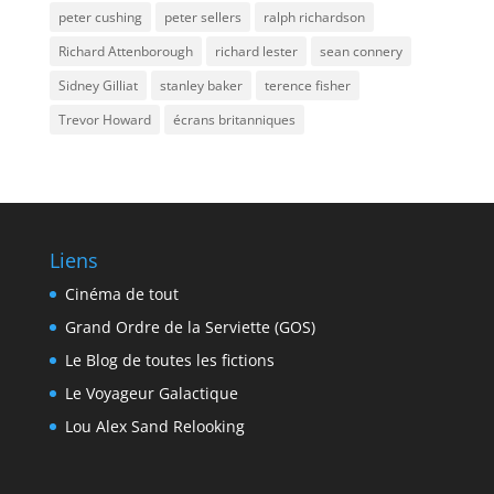
peter cushing
peter sellers
ralph richardson
Richard Attenborough
richard lester
sean connery
Sidney Gilliat
stanley baker
terence fisher
Trevor Howard
écrans britanniques
Liens
Cinéma de tout
Grand Ordre de la Serviette (GOS)
Le Blog de toutes les fictions
Le Voyageur Galactique
Lou Alex Sand Relooking