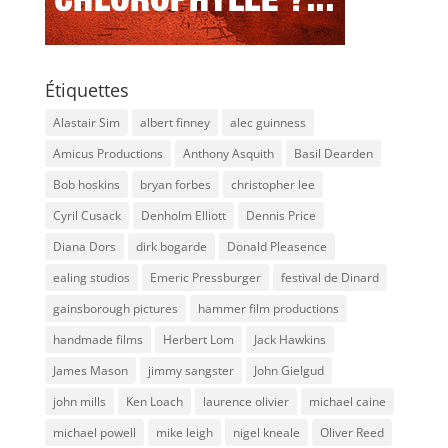
Étiquettes
Alastair Sim
albert finney
alec guinness
Amicus Productions
Anthony Asquith
Basil Dearden
Bob hoskins
bryan forbes
christopher lee
Cyril Cusack
Denholm Elliott
Dennis Price
Diana Dors
dirk bogarde
Donald Pleasence
ealing studios
Emeric Pressburger
festival de Dinard
gainsborough pictures
hammer film productions
handmade films
Herbert Lom
Jack Hawkins
James Mason
jimmy sangster
John Gielgud
john mills
Ken Loach
laurence olivier
michael caine
michael powell
mike leigh
nigel kneale
Oliver Reed