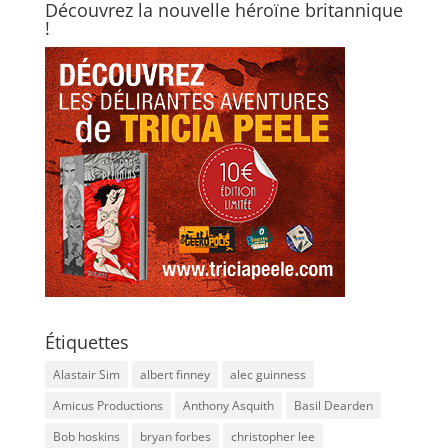
Découvrez la nouvelle héroïne britannique
!
Étiquettes
Alastair Sim
albert finney
alec guinness
Amicus Productions
Anthony Asquith
Basil Dearden
Bob hoskins
bryan forbes
christopher lee