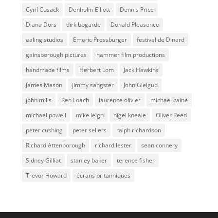
Cyril Cusack
Denholm Elliott
Dennis Price
Diana Dors
dirk bogarde
Donald Pleasence
ealing studios
Emeric Pressburger
festival de Dinard
gainsborough pictures
hammer film productions
handmade films
Herbert Lom
Jack Hawkins
James Mason
jimmy sangster
John Gielgud
john mills
Ken Loach
laurence olivier
michael caine
michael powell
mike leigh
nigel kneale
Oliver Reed
peter cushing
peter sellers
ralph richardson
Richard Attenborough
richard lester
sean connery
Sidney Gilliat
stanley baker
terence fisher
Trevor Howard
écrans britanniques