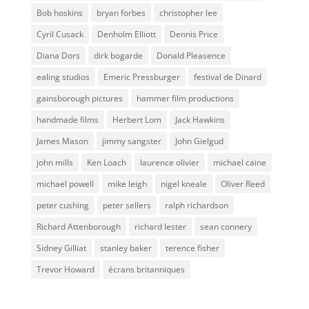
Bob hoskins
bryan forbes
christopher lee
Cyril Cusack
Denholm Elliott
Dennis Price
Diana Dors
dirk bogarde
Donald Pleasence
ealing studios
Emeric Pressburger
festival de Dinard
gainsborough pictures
hammer film productions
handmade films
Herbert Lom
Jack Hawkins
James Mason
jimmy sangster
John Gielgud
john mills
Ken Loach
laurence olivier
michael caine
michael powell
mike leigh
nigel kneale
Oliver Reed
peter cushing
peter sellers
ralph richardson
Richard Attenborough
richard lester
sean connery
Sidney Gilliat
stanley baker
terence fisher
Trevor Howard
écrans britanniques