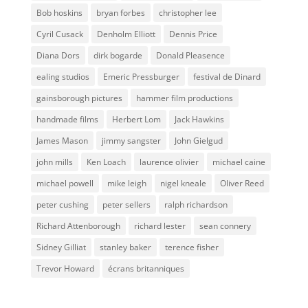
Bob hoskins
bryan forbes
christopher lee
Cyril Cusack
Denholm Elliott
Dennis Price
Diana Dors
dirk bogarde
Donald Pleasence
ealing studios
Emeric Pressburger
festival de Dinard
gainsborough pictures
hammer film productions
handmade films
Herbert Lom
Jack Hawkins
James Mason
jimmy sangster
John Gielgud
john mills
Ken Loach
laurence olivier
michael caine
michael powell
mike leigh
nigel kneale
Oliver Reed
peter cushing
peter sellers
ralph richardson
Richard Attenborough
richard lester
sean connery
Sidney Gilliat
stanley baker
terence fisher
Trevor Howard
écrans britanniques