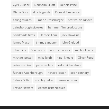
Cyril Cusack
Denholm Elliott
Dennis Price
Diana Dors
dirk bogarde
Donald Pleasence
ealing studios
Emeric Pressburger
festival de Dinard
gainsborough pictures
hammer film productions
handmade films
Herbert Lom
Jack Hawkins
James Mason
jimmy sangster
John Gielgud
john mills
Ken Loach
laurence olivier
michael caine
michael powell
mike leigh
nigel kneale
Oliver Reed
peter cushing
peter sellers
ralph richardson
Richard Attenborough
richard lester
sean connery
Sidney Gilliat
stanley baker
terence fisher
Trevor Howard
écrans britanniques