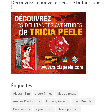
Découvrez la nouvelle héroïne britannique
!
Étiquettes
Alastair Sim
albert finney
alec guinness
Amicus Productions
Anthony Asquith
Basil Dearden
Bob hoskins
bryan forbes
christopher lee