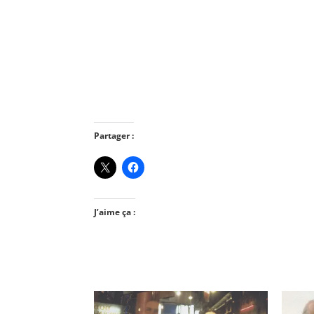
Partager :
J’aime ça :