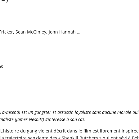
Fricker, Sean McGinley, John Hannah,…
ms
t Townsend) est un gangster et assassin loyaliste sans aucune morale qui
rnaliste (James Nesbitt) s’intéresse à son cas.
L’histoire du gang violent décrit dans le film est librement inspiré
la trajectoire sanglante des « Shankill Butchers » qui ont sévi à Bel