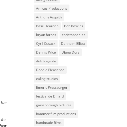
Amicus Productions
Anthony Asquith
Basil Dearden
Bob hoskins
bryan forbes
christopher lee
Cyril Cusack
Denholm Elliott
Dennis Price
Diana Dors
dirk bogarde
Donald Pleasence
ealing studios
Emeric Pressburger
festival de Dinard
 tue
gainsborough pictures
hammer film productions
e de
handmade films
fast