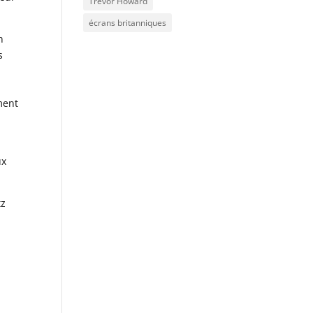
Trevor Howard
écrans britanniques
n
s
ment
ux
tz