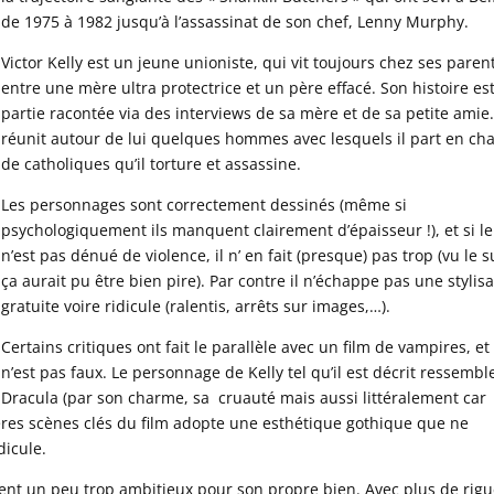
de 1975 à 1982 jusqu’à l’assassinat de son chef, Lenny Murphy.
Victor Kelly est un jeune unioniste, qui vit toujours chez ses paren
entre une mère ultra protectrice et un père effacé. Son histoire es
partie racontée via des interviews de sa mère et de sa petite amie. 
réunit autour de lui quelques hommes avec lesquels il part en ch
de catholiques qu’il torture et assassine.
Les personnages sont correctement dessinés (même si
psychologiquement ils manquent clairement d’épaisseur !), et si le
n’est pas dénué de violence, il n’ en fait (presque) pas trop (vu le s
ça aurait pu être bien pire). Par contre il n’échappe pas une stylis
gratuite voire ridicule (ralentis, arrêts sur images,…).
Certains critiques ont fait le parallèle avec un film de vampires, et
n’est pas faux. Le personnage de Kelly tel qu’il est décrit ressembl
Dracula (par son charme, sa cruauté mais aussi littéralement car 
ières scènes clés du film adopte une esthétique gothique que ne
dicule.
ent un peu trop ambitieux pour son propre bien. Avec plus de rig