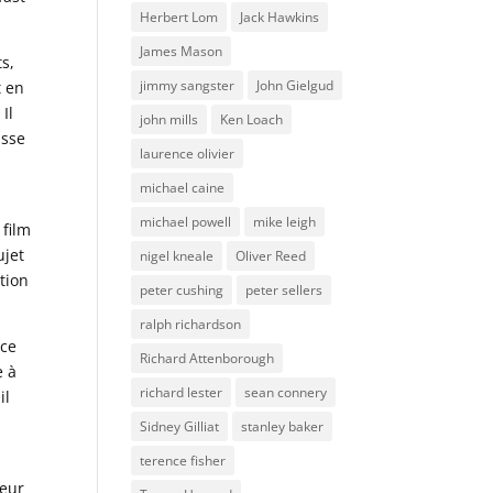
Herbert Lom
Jack Hawkins
James Mason
ts,
jimmy sangster
John Gielgud
t en
Il
john mills
Ken Loach
asse
laurence olivier
michael caine
michael powell
mike leigh
 film
ujet
nigel kneale
Oliver Reed
ation
peter cushing
peter sellers
ralph richardson
 ce
Richard Attenborough
e à
richard lester
sean connery
il
Sidney Gilliat
stanley baker
terence fisher
ueur