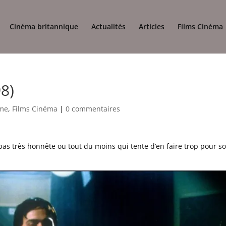
Cinéma britannique
Actualités
Articles
Films Cinéma
8)
ime
,
Films Cinéma
|
0 commentaires
 pas très honnête ou tout du moins qui tente d’en faire trop pour s