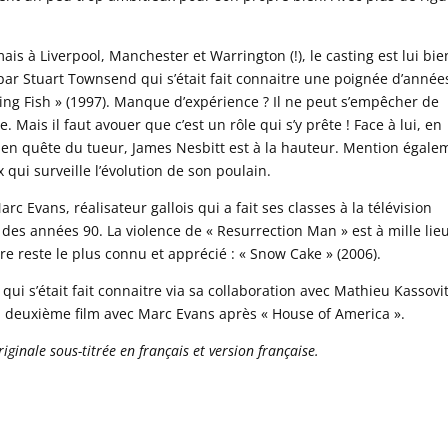
mais à Liverpool, Manchester et Warrington (!), le casting est lui bie
 par Stuart Townsend qui s’était fait connaitre une poignée d’année
ting Fish » (1997). Manque d’expérience ? Il ne peut s’empêcher de
Mais il faut avouer que c’est un rôle qui s’y prête ! Face à lui, en
t en quête du tueur, James Nesbitt est à la hauteur. Mention égale
qui surveille l’évolution de son poulain.
rc Evans, réalisateur gallois qui a fait ses classes à la télévision
 des années 90. La violence de « Resurrection Man » est à mille lie
re reste le plus connu et apprécié : « Snow Cake » (2006).
qui s’était fait connaitre via sa collaboration avec Mathieu Kassovi
son deuxième film avec Marc Evans après « House of America ».
ginale sous-titrée en français et version française.