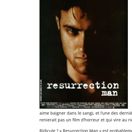
aime baigner dans le sang), et l’une des dern
renierait pas un film d’horreur et qui vire au ri
Ridicule ? « Resurrection Man » est probablem