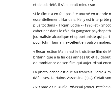
et de sobriété, il s’en serait mieux sorti.
Si le film n’a en fait pas été tourné en Irlande 
essentiellement irlandais. Kelly est interprété
plus tôt dans « Trojan Eddie » (1996) et « Shoo
cabotiner dans le rôle du gangster psychopathe. 
journaliste alcoolique et opportuniste qui par
pour John Hannah, excellent en patron mafieux 
« Resurrection Man » est le troisième film de Ma
britannique à la fin des années 80 et au début
de l’ambiance de son film qui aujourd’hui enco
La photo léchée est due au français Pierre Aïm 
(Métisses, La Haine, Assassinat(s)…). C’était 
DVD zone 2 FR. Studio Universal (2002). Version ori