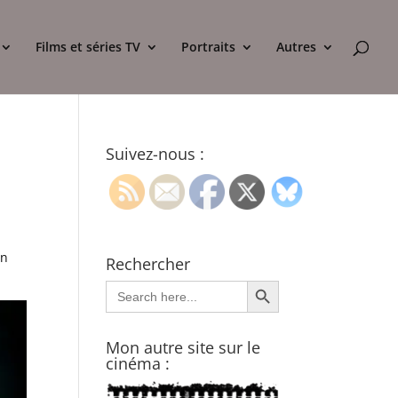
Films et séries TV
Portraits
Autres
Suivez-nous :
on
Rechercher
Search Button
Search
for:
Mon autre site sur le
cinéma :