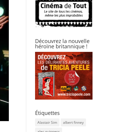
Découvrez la nouvelle
héroïne britannique !
Étiquettes
Alastair Sim
albert finney
alec guinness