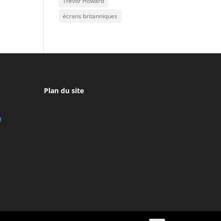
Trevor Howard
écrans britanniques
Plan du site