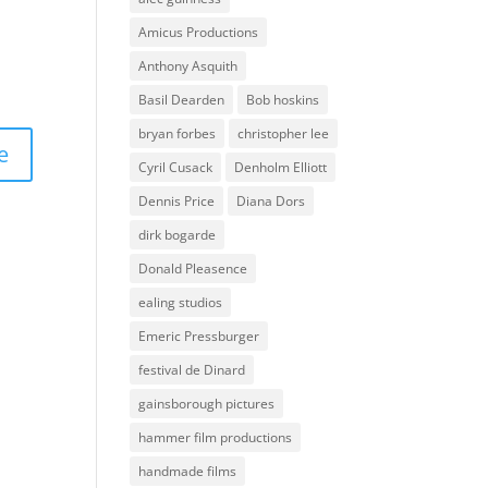
Amicus Productions
Anthony Asquith
Basil Dearden
Bob hoskins
bryan forbes
christopher lee
Cyril Cusack
Denholm Elliott
Dennis Price
Diana Dors
dirk bogarde
Donald Pleasence
ealing studios
Emeric Pressburger
festival de Dinard
gainsborough pictures
hammer film productions
handmade films