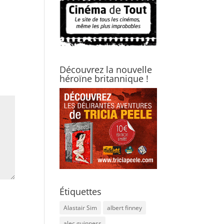
Découvrez la nouvelle
héroïne britannique !
Étiquettes
Alastair Sim
albert finney
alec guinness