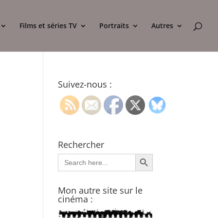
Films et séries TV
Portraits
Autres
Suivez-nous :
Rechercher
Search Button
Search
for:
Mon autre site sur le
cinéma :