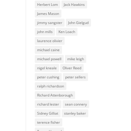
Herbert Lom
Jack Hawkins
James Mason
jimmy sangster
John Gielgud
john mills
Ken Loach
laurence olivier
michael caine
michael powell
mike leigh
nigel kneale
Oliver Reed
peter cushing
peter sellers
ralph richardson
Richard Attenborough
richard lester
sean connery
Sidney Gilliat
stanley baker
terence fisher