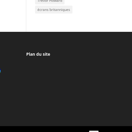
Trevor Howard
écrans britanniques
Plan du site