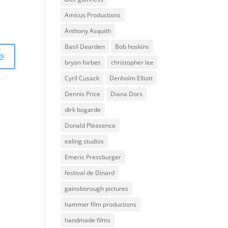
Amicus Productions
Anthony Asquith
Basil Dearden
Bob hoskins
bryan forbes
christopher lee
Cyril Cusack
Denholm Elliott
Dennis Price
Diana Dors
dirk bogarde
Donald Pleasence
ealing studios
Emeric Pressburger
festival de Dinard
gainsborough pictures
hammer film productions
handmade films