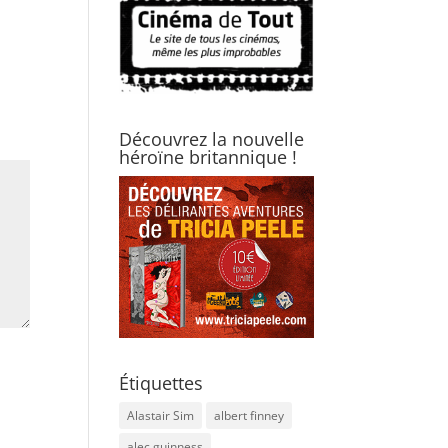
Découvrez la nouvelle
héroïne britannique !
Étiquettes
Alastair Sim
albert finney
alec guinness