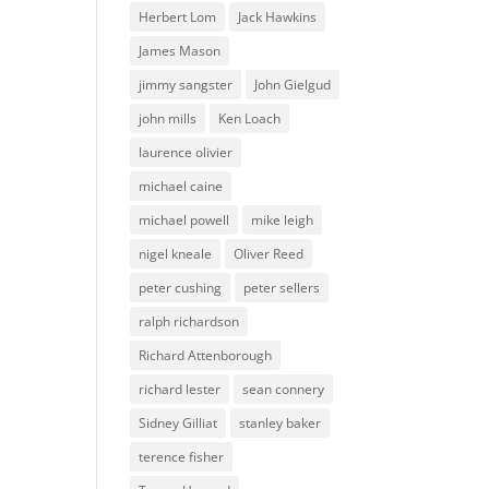
Herbert Lom
Jack Hawkins
James Mason
jimmy sangster
John Gielgud
john mills
Ken Loach
laurence olivier
michael caine
michael powell
mike leigh
nigel kneale
Oliver Reed
peter cushing
peter sellers
ralph richardson
Richard Attenborough
richard lester
sean connery
Sidney Gilliat
stanley baker
terence fisher