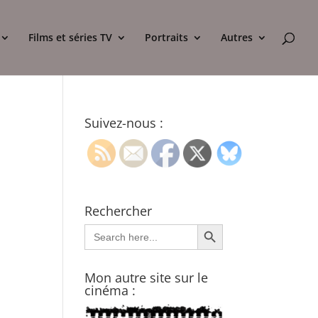
Films et séries TV
Portraits
Autres
Suivez-nous :
Rechercher
Search Button
Search
for:
Mon autre site sur le
cinéma :