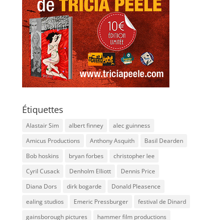
Étiquettes
Alastair Sim
albert finney
alec guinness
Amicus Productions
Anthony Asquith
Basil Dearden
Bob hoskins
bryan forbes
christopher lee
Cyril Cusack
Denholm Elliott
Dennis Price
Diana Dors
dirk bogarde
Donald Pleasence
ealing studios
Emeric Pressburger
festival de Dinard
gainsborough pictures
hammer film productions