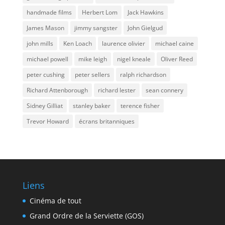
handmade films
Herbert Lom
Jack Hawkins
James Mason
jimmy sangster
John Gielgud
john mills
Ken Loach
laurence olivier
michael caine
michael powell
mike leigh
nigel kneale
Oliver Reed
peter cushing
peter sellers
ralph richardson
Richard Attenborough
richard lester
sean connery
Sidney Gilliat
stanley baker
terence fisher
Trevor Howard
écrans britanniques
Liens
Cinéma de tout
Grand Ordre de la Serviette (GOS)