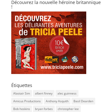
Découvrez la nouvelle héroïne britannique
!
Étiquettes
Alastair Sim
albert finney
alec guinness
Amicus Productions
Anthony Asquith
Basil Dearden
Bob hoskins
bryan forbes
christopher lee