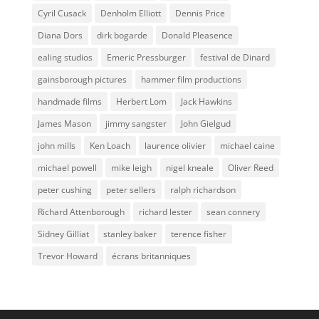
Cyril Cusack
Denholm Elliott
Dennis Price
Diana Dors
dirk bogarde
Donald Pleasence
ealing studios
Emeric Pressburger
festival de Dinard
gainsborough pictures
hammer film productions
handmade films
Herbert Lom
Jack Hawkins
James Mason
jimmy sangster
John Gielgud
john mills
Ken Loach
laurence olivier
michael caine
michael powell
mike leigh
nigel kneale
Oliver Reed
peter cushing
peter sellers
ralph richardson
Richard Attenborough
richard lester
sean connery
Sidney Gilliat
stanley baker
terence fisher
Trevor Howard
écrans britanniques