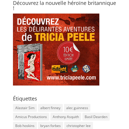
Découvrez la nouvelle héroïne britannique
!
Étiquettes
Alastair Sim
albert finney
alec guinness
Amicus Productions
Anthony Asquith
Basil Dearden
Bob hoskins
bryan forbes
christopher lee