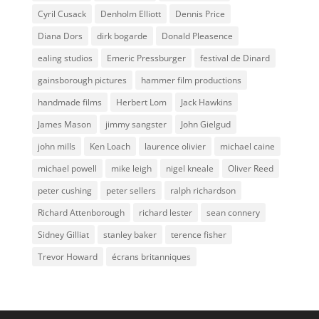
Cyril Cusack
Denholm Elliott
Dennis Price
Diana Dors
dirk bogarde
Donald Pleasence
ealing studios
Emeric Pressburger
festival de Dinard
gainsborough pictures
hammer film productions
handmade films
Herbert Lom
Jack Hawkins
James Mason
jimmy sangster
John Gielgud
john mills
Ken Loach
laurence olivier
michael caine
michael powell
mike leigh
nigel kneale
Oliver Reed
peter cushing
peter sellers
ralph richardson
Richard Attenborough
richard lester
sean connery
Sidney Gilliat
stanley baker
terence fisher
Trevor Howard
écrans britanniques