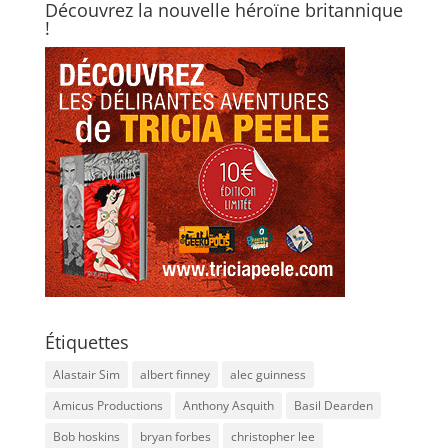
Découvrez la nouvelle héroïne britannique
!
Étiquettes
Alastair Sim
albert finney
alec guinness
Amicus Productions
Anthony Asquith
Basil Dearden
Bob hoskins
bryan forbes
christopher lee