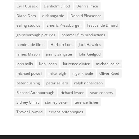
Cyril Cusack
Denholm Elliott
Dennis Price
Diana Dors
dirk bogarde
Donald Pleasence
ealing studios
Emeric Pressburger
festival de Dinard
gainsborough pictures
hammer film productions
handmade films
Herbert Lom
Jack Hawkins
James Mason
jimmy sangster
John Gielgud
john mills
Ken Loach
laurence olivier
michael caine
michael powell
mike leigh
nigel kneale
Oliver Reed
peter cushing
peter sellers
ralph richardson
Richard Attenborough
richard lester
sean connery
Sidney Gilliat
stanley baker
terence fisher
Trevor Howard
écrans britanniques