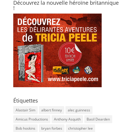
Découvrez la nouvelle héroïne britannique
!
Étiquettes
Alastair Sim
albert finney
alec guinness
Amicus Productions
Anthony Asquith
Basil Dearden
Bob hoskins
bryan forbes
christopher lee