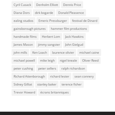
Cyril Cusack
Denholm Elliott
Dennis Price
Diana Dors
dirk bogarde
Donald Pleasence
ealing studios
Emeric Pressburger
festival de Dinard
gainsborough pictures
hammer film productions
handmade films
Herbert Lom
Jack Hawkins
James Mason
jimmy sangster
John Gielgud
john mills
Ken Loach
laurence olivier
michael caine
michael powell
mike leigh
nigel kneale
Oliver Reed
peter cushing
peter sellers
ralph richardson
Richard Attenborough
richard lester
sean connery
Sidney Gilliat
stanley baker
terence fisher
Trevor Howard
écrans britanniques