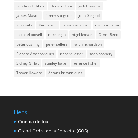
handmade films
Herbert Lom
Jack Hawkins
James Mason
jimmy sangster
John Gielgud
john mills
Ken Loach
laurence olivier
michael caine
michael powell
mike leigh
nigel kneale
Oliver Reed
peter cushing
peter sellers
ralph richardson
Richard Attenborough
richard lester
sean connery
Sidney Gilliat
stanley baker
terence fisher
Trevor Howard
écrans britanniques
Liens
Cinéma de tout
Grand Ordre de la Serviette (GOS)