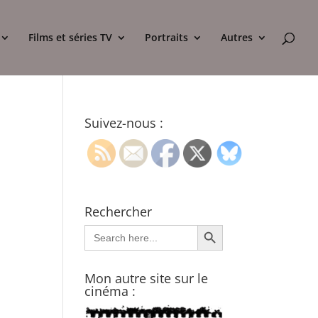
Films et séries TV
Portraits
Autres
Suivez-nous :
Rechercher
Search Button
Search
for:
Mon autre site sur le
cinéma :