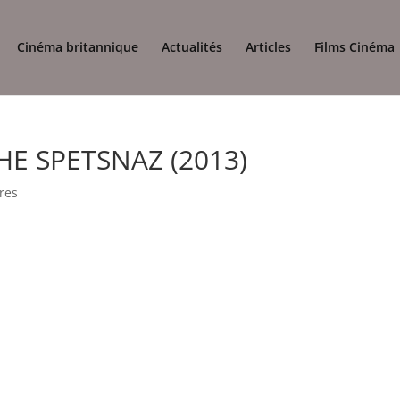
Cinéma britannique
Actualités
Articles
Films Cinéma
THE SPETSNAZ (2013)
res