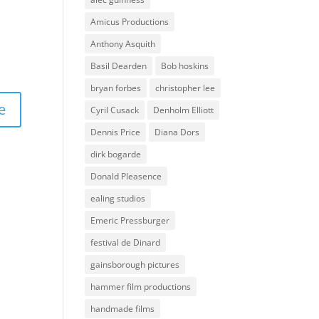
Amicus Productions
Anthony Asquith
Basil Dearden
Bob hoskins
bryan forbes
christopher lee
Cyril Cusack
Denholm Elliott
Dennis Price
Diana Dors
dirk bogarde
Donald Pleasence
ealing studios
Emeric Pressburger
festival de Dinard
gainsborough pictures
hammer film productions
handmade films