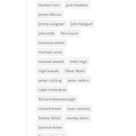
Herbert Lom
Jack Hawkins
James Mason
jimmy sangster
John Gielgud
john mills
Ken Loach
laurence olivier
michael caine
michael powell
mike leigh
nigel kneale
Oliver Reed
peter cushing
peter sellers
ralph richardson
Richard Attenborough
richard lester
sean connery
Sidney Gilliat
stanley baker
terence fisher