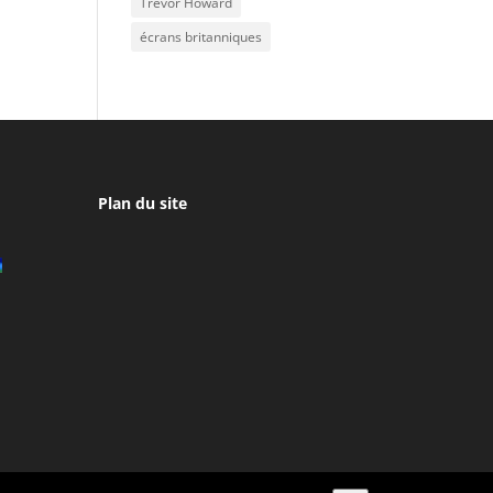
Trevor Howard
écrans britanniques
Plan du site