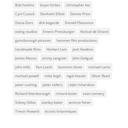
Bob hoskins
bryan forbes
christopher lee
Cyril Cusack
Denholm Elliott
Dennis Price
Diana Dors
dirk bogarde
Donald Pleasence
ealing studios
Emeric Pressburger
festival de Dinard
gainsborough pictures
hammer film productions
handmade films
Herbert Lom
Jack Hawkins
James Mason
jimmy sangster
John Gielgud
john mills
Ken Loach
laurence olivier
michael caine
michael powell
mike leigh
nigel kneale
Oliver Reed
peter cushing
peter sellers
ralph richardson
Richard Attenborough
richard lester
sean connery
Sidney Gilliat
stanley baker
terence fisher
Trevor Howard
écrans britanniques