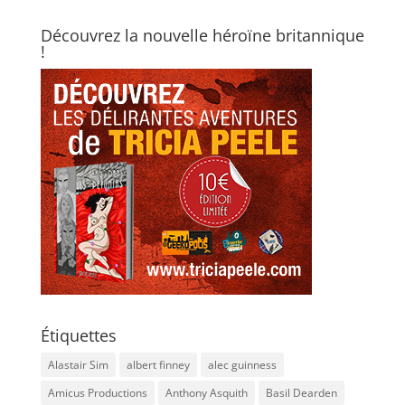
Découvrez la nouvelle héroïne britannique
!
Étiquettes
Alastair Sim
albert finney
alec guinness
Amicus Productions
Anthony Asquith
Basil Dearden