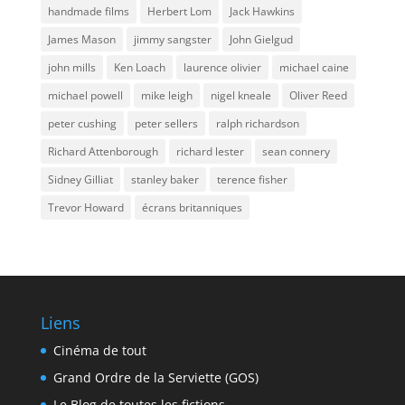
handmade films
Herbert Lom
Jack Hawkins
James Mason
jimmy sangster
John Gielgud
john mills
Ken Loach
laurence olivier
michael caine
michael powell
mike leigh
nigel kneale
Oliver Reed
peter cushing
peter sellers
ralph richardson
Richard Attenborough
richard lester
sean connery
Sidney Gilliat
stanley baker
terence fisher
Trevor Howard
écrans britanniques
Liens
Cinéma de tout
Grand Ordre de la Serviette (GOS)
Le Blog de toutes les fictions