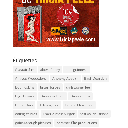
Étiquettes
Alastair Sim
albert finney
alec guinness
Amicus Productions
Anthony Asquith
Basil Dearden
Bob hoskins
bryan forbes
christopher lee
Cyril Cusack
Denholm Elliott
Dennis Price
Diana Dors
dirk bogarde
Donald Pleasence
ealing studios
Emeric Pressburger
festival de Dinard
gainsborough pictures
hammer film productions