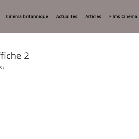
Cinéma britannique
Actualités
Articles
Films Cinéma
fiche 2
es