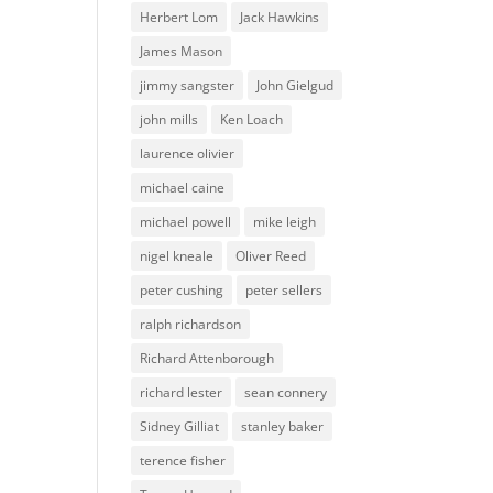
Herbert Lom
Jack Hawkins
James Mason
jimmy sangster
John Gielgud
john mills
Ken Loach
laurence olivier
michael caine
michael powell
mike leigh
nigel kneale
Oliver Reed
peter cushing
peter sellers
ralph richardson
Richard Attenborough
richard lester
sean connery
Sidney Gilliat
stanley baker
terence fisher