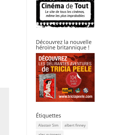
Découvrez la nouvelle
héroïne britannique !
Étiquettes
Alastair Sim
albert finney
alec guinness