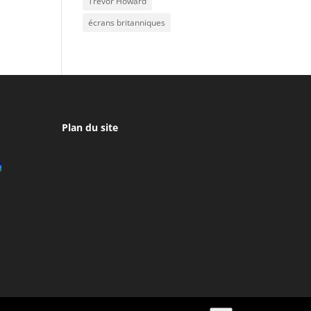
Trevor Howard
écrans britanniques
Plan du site