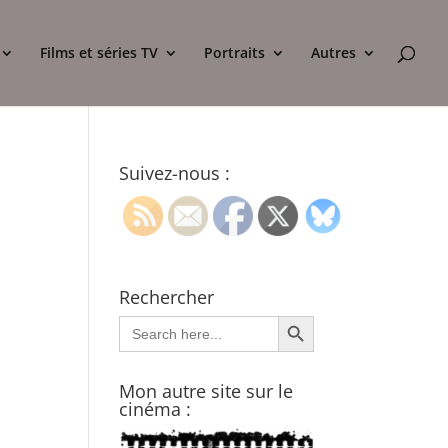
Films et séries TV
Portraits
Autres
Suivez-nous :
Rechercher
Search Button
Search
for:
Mon autre site sur le
cinéma :