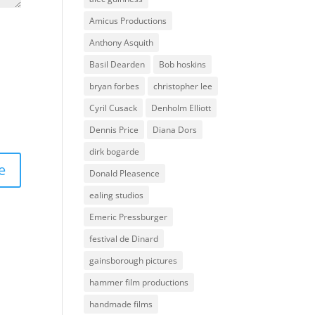
Amicus Productions
Anthony Asquith
Basil Dearden
Bob hoskins
bryan forbes
christopher lee
Cyril Cusack
Denholm Elliott
Dennis Price
Diana Dors
dirk bogarde
Donald Pleasence
ealing studios
Emeric Pressburger
festival de Dinard
gainsborough pictures
hammer film productions
handmade films