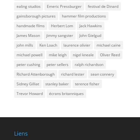
ealing studios
Emeric Pressburger
festival de Dinard
gainsborough pictures
hammer film productions
handmade films
Herbert Lom
Jack Hawkins
James Mason
jimmy sangster
John Gielgud
john mills
Ken Loach
laurence olivier
michael caine
michael powell
mike leigh
nigel kneale
Oliver Reed
peter cushing
peter sellers
ralph richardson
Richard Attenborough
richard lester
sean connery
Sidney Gilliat
stanley baker
terence fisher
Trevor Howard
écrans britanniques
Liens