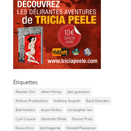
Étiquettes
Alastair Sim
albert finney
alec guinness
Amicus Productions
Anthony Asquith
Basil Dearden
Bob hoskins
bryan forbes
christopher lee
Cyril Cusack
Denholm Elliott
Dennis Price
Diana Dors
dirk bogarde
Donald Pleasence