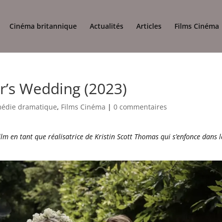
Cinéma britannique
Actualités
Articles
Films Cinéma
r’s Wedding (2023)
édie dramatique
,
Films Cinéma
|
0 commentaires
ilm en tant que réalisatrice de Kristin Scott Thomas qui s’enfonce dans 