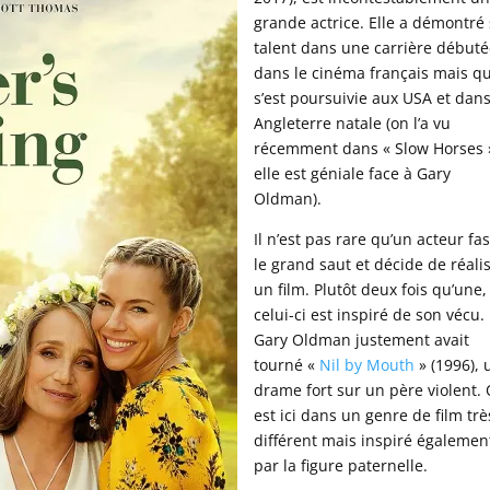
grande actrice. Elle a démontré
talent dans une carrière début
dans le cinéma français mais qu
s’est poursuivie aux USA et dan
Angleterre natale (on l’a vu
récemment dans « Slow Horses 
elle est géniale face à Gary
Oldman).
Il n’est pas rare qu’un acteur fa
le grand saut et décide de réali
un film. Plutôt deux fois qu’une,
celui-ci est inspiré de son vécu.
Gary Oldman justement avait
tourné «
Nil by Mouth
» (1996), 
drame fort sur un père violent.
est ici dans un genre de film trè
différent mais inspiré égalemen
par la figure paternelle.