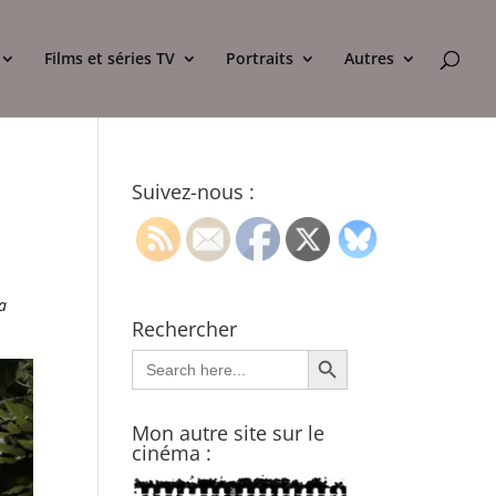
Films et séries TV
Portraits
Autres
Suivez-nous :
la
Rechercher
Search Button
Search
for:
Mon autre site sur le
cinéma :