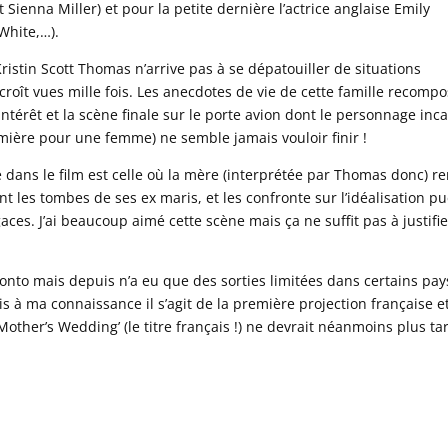
Sienna Miller) et pour la petite dernière l’actrice anglaise Emily
White,…).
ristin Scott Thomas n’arrive pas à se dépatouiller de situations
rcroît vues mille fois. Les anecdotes de vie de cette famille recomp
intérêt et la scène finale sur le porte avion dont le personnage inc
ière pour une femme) ne semble jamais vouloir finir !
 dans le film est celle où la mère (interprétée par Thomas donc) r
ant les tombes de ses ex maris, et les confronte sur l’idéalisation pu
aces. J’ai beaucoup aimé cette scène mais ça ne suffit pas à justifie
ronto mais depuis n’a eu que des sorties limitées dans certains pay
is à ma connaissance il s’agit de la première projection française e
Mother’s Wedding’ (le titre français !) ne devrait néanmoins plus ta
.