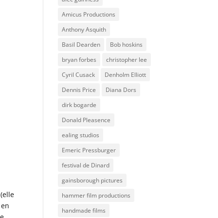
Amicus Productions
Anthony Asquith
Basil Dearden
Bob hoskins
bryan forbes
christopher lee
Cyril Cusack
Denholm Elliott
Dennis Price
Diana Dors
dirk bogarde
Donald Pleasence
ealing studios
Emeric Pressburger
festival de Dinard
gainsborough pictures
(elle
hammer film productions
 en
handmade films
ne