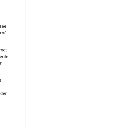
osée
arné
emet
érile
r
s.
t
rder