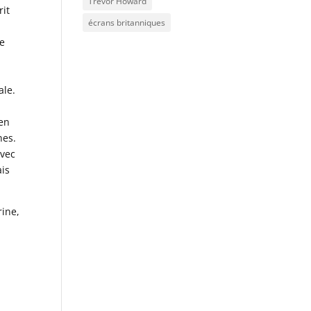
Trevor Howard
rit
écrans britanniques
s
le
e
.
ale.
 en
nes.
avec
ais
rine,