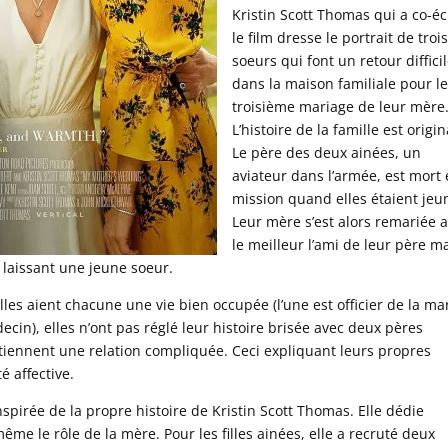
Kristin Scott Thomas qui a co-éc
le film dresse le portrait de troi
soeurs qui font un retour diffici
dans la maison familiale pour l
troisième mariage de leur mère
L’histoire de la famille est origin
Le père des deux ainées, un
aviateur dans l’armée, est mort
mission quand elles étaient jeu
Leur mère s’est alors remariée 
le meilleur l’ami de leur père m
 laissant une jeune soeur.
lles aient chacune une vie bien occupée (l’une est officier de la ma
ecin), elles n’ont pas réglé leur histoire brisée avec deux pères
etiennent une relation compliquée. Ceci expliquant leurs propres
é affective.
nspirée de la propre histoire de Kristin Scott Thomas. Elle dédie
-même le rôle de la mère. Pour les filles ainées, elle a recruté deux