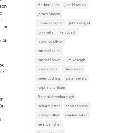
Herbert Lom
Jack Hawkins
 son
ée
James Mason
i
jimmy sangster
John Gielgud
s son
john mills
Ken Loach
» où
laurence olivier
michael caine
michael powell
mike leigh
sse
nigel kneale
Oliver Reed
ser
peter cushing
peter sellers
ralph richardson
Richard Attenborough
un
 On
richard lester
sean connery
s
Sidney Gilliat
stanley baker
t
terence fisher