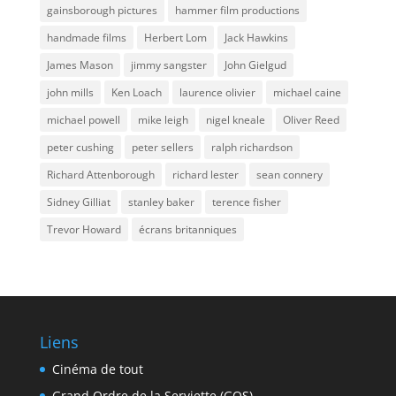
gainsborough pictures
hammer film productions
handmade films
Herbert Lom
Jack Hawkins
James Mason
jimmy sangster
John Gielgud
john mills
Ken Loach
laurence olivier
michael caine
michael powell
mike leigh
nigel kneale
Oliver Reed
peter cushing
peter sellers
ralph richardson
Richard Attenborough
richard lester
sean connery
Sidney Gilliat
stanley baker
terence fisher
Trevor Howard
écrans britanniques
Liens
Cinéma de tout
Grand Ordre de la Serviette (GOS)