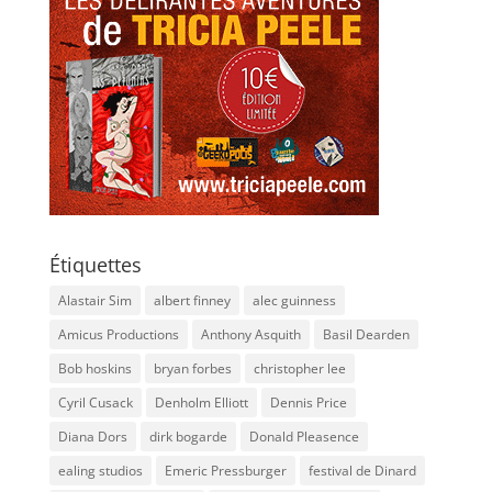
Étiquettes
Alastair Sim
albert finney
alec guinness
Amicus Productions
Anthony Asquith
Basil Dearden
Bob hoskins
bryan forbes
christopher lee
Cyril Cusack
Denholm Elliott
Dennis Price
Diana Dors
dirk bogarde
Donald Pleasence
ealing studios
Emeric Pressburger
festival de Dinard