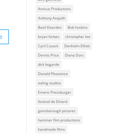
Amicus Productions
Anthony Asquith
Basil Dearden
Bob hoskins
bryan forbes
christopher lee
Cyril Cusack
Denholm Elliott
Dennis Price
Diana Dors
dirk bogarde
Donald Pleasence
ealing studios
Emeric Pressburger
festival de Dinard
gainsborough pictures
hammer film productions
handmade films