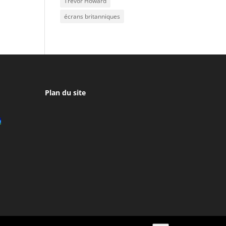
Trevor Howard
écrans britanniques
Plan du site