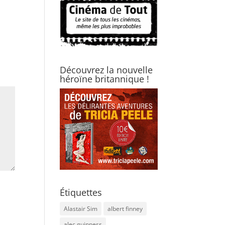
Découvrez la nouvelle
héroïne britannique !
Étiquettes
Alastair Sim
albert finney
alec guinness