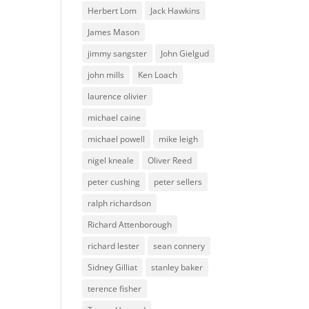
Herbert Lom
Jack Hawkins
James Mason
jimmy sangster
John Gielgud
john mills
Ken Loach
laurence olivier
michael caine
michael powell
mike leigh
nigel kneale
Oliver Reed
peter cushing
peter sellers
ralph richardson
Richard Attenborough
richard lester
sean connery
Sidney Gilliat
stanley baker
terence fisher