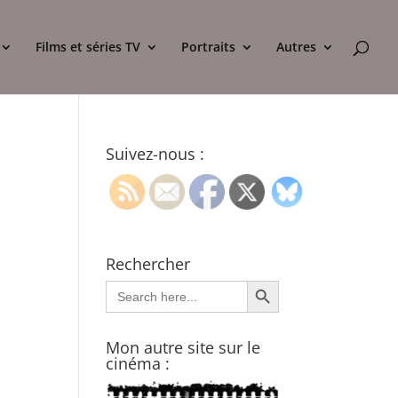
Films et séries TV
Portraits
Autres
Suivez-nous :
Rechercher
Search Button
Search
for:
Mon autre site sur le
cinéma :