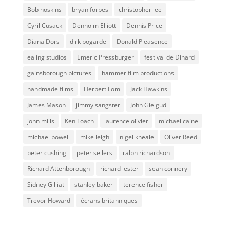
Bob hoskins
bryan forbes
christopher lee
Cyril Cusack
Denholm Elliott
Dennis Price
Diana Dors
dirk bogarde
Donald Pleasence
ealing studios
Emeric Pressburger
festival de Dinard
gainsborough pictures
hammer film productions
handmade films
Herbert Lom
Jack Hawkins
James Mason
jimmy sangster
John Gielgud
john mills
Ken Loach
laurence olivier
michael caine
michael powell
mike leigh
nigel kneale
Oliver Reed
peter cushing
peter sellers
ralph richardson
Richard Attenborough
richard lester
sean connery
Sidney Gilliat
stanley baker
terence fisher
Trevor Howard
écrans britanniques