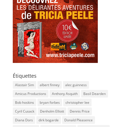
Étiquettes
Alastair Sim
albert finney
alec guinness
Amicus Productions
Anthony Asquith
Basil Dearden
Bob hoskins
bryan forbes
christopher lee
Cyril Cusack
Denholm Elliott
Dennis Price
Diana Dors
dirk bogarde
Donald Pleasence