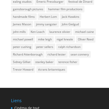
ealing studios
Emeric Pressburger
festival de Dinard
gainsborough pictures
hammer film productions
handmade films
Herbert Lom
Jack Hawkins
James Mason
jimmy sangster
John Gielgud
john mills
Ken Loach
laurence olivier
michael caine
michael powell
mike leigh
nigel kneale
Oliver Reed
peter cushing
peter sellers
ralph richardson
Richard Attenborough
richard lester
sean connery
Sidney Gilliat
stanley baker
terence fisher
Trevor Howard
écrans britanniques
Liens
Cinéma de tout