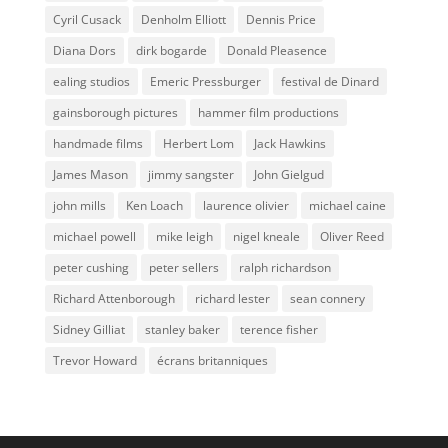
Cyril Cusack
Denholm Elliott
Dennis Price
Diana Dors
dirk bogarde
Donald Pleasence
ealing studios
Emeric Pressburger
festival de Dinard
gainsborough pictures
hammer film productions
handmade films
Herbert Lom
Jack Hawkins
James Mason
jimmy sangster
John Gielgud
john mills
Ken Loach
laurence olivier
michael caine
michael powell
mike leigh
nigel kneale
Oliver Reed
peter cushing
peter sellers
ralph richardson
Richard Attenborough
richard lester
sean connery
Sidney Gilliat
stanley baker
terence fisher
Trevor Howard
écrans britanniques