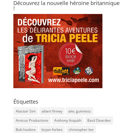
Découvrez la nouvelle héroïne britannique
!
Étiquettes
Alastair Sim
albert finney
alec guinness
Amicus Productions
Anthony Asquith
Basil Dearden
Bob hoskins
bryan forbes
christopher lee