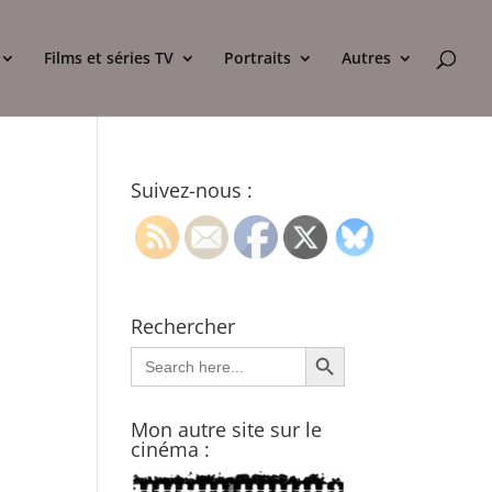
Films et séries TV
Portraits
Autres
Suivez-nous :
Rechercher
Search Button
Search
for:
Mon autre site sur le
cinéma :