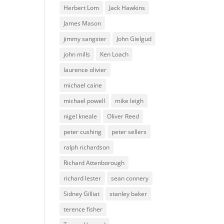
Herbert Lom
Jack Hawkins
James Mason
jimmy sangster
John Gielgud
john mills
Ken Loach
laurence olivier
michael caine
michael powell
mike leigh
nigel kneale
Oliver Reed
peter cushing
peter sellers
ralph richardson
Richard Attenborough
richard lester
sean connery
Sidney Gilliat
stanley baker
terence fisher