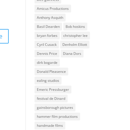
Amicus Productions
Anthony Asquith
Basil Dearden
Bob hoskins
bryan forbes
christopher lee
Cyril Cusack
Denholm Elliott
Dennis Price
Diana Dors
dirk bogarde
Donald Pleasence
ealing studios
Emeric Pressburger
festival de Dinard
gainsborough pictures
hammer film productions
handmade films