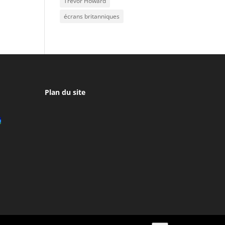
Trevor Howard
écrans britanniques
Plan du site