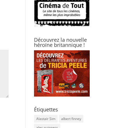
Découvrez la nouvelle
héroïne britannique !
Étiquettes
Alastair Sim
albert finney
alec guinness