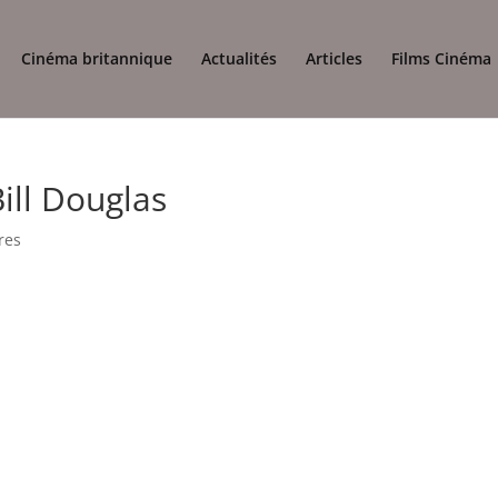
Cinéma britannique
Actualités
Articles
Films Cinéma
ill Douglas
res