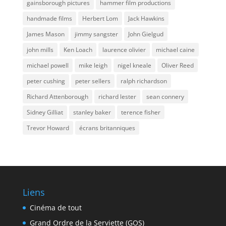
gainsborough pictures
hammer film productions
handmade films
Herbert Lom
Jack Hawkins
James Mason
jimmy sangster
John Gielgud
john mills
Ken Loach
laurence olivier
michael caine
michael powell
mike leigh
nigel kneale
Oliver Reed
peter cushing
peter sellers
ralph richardson
Richard Attenborough
richard lester
sean connery
Sidney Gilliat
stanley baker
terence fisher
Trevor Howard
écrans britanniques
Liens
Cinéma de tout
Grand Ordre de la Serviette (GOS)