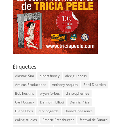
Étiquettes
Alastair Sim
albert finney
alec guinness
Amicus Productions
Anthony Asquith
Basil Dearden
Bob hoskins
bryan forbes
christopher lee
Cyril Cusack
Denholm Elliott
Dennis Price
Diana Dors
dirk bogarde
Donald Pleasence
ealing studios
Emeric Pressburger
festival de Dinard