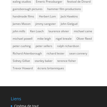
ealing studios
Emeric Pressburger
festival de Dinard
gainsborough pictures
hammer film productions
handmade films
Herbert Lom
Jack Hawkins
James Mason
jimmy sangster
John Gielgud
john mills
Ken Loach
laurence olivier
michael caine
michael powell
mike leigh
nigel kneale
Oliver Reed
peter cushing
peter sellers
ralph richardson
Richard Attenborough
richard lester
sean connery
Sidney Gilliat
stanley baker
terence fisher
Trevor Howard
écrans britanniques
Liens
Cinéma de tout