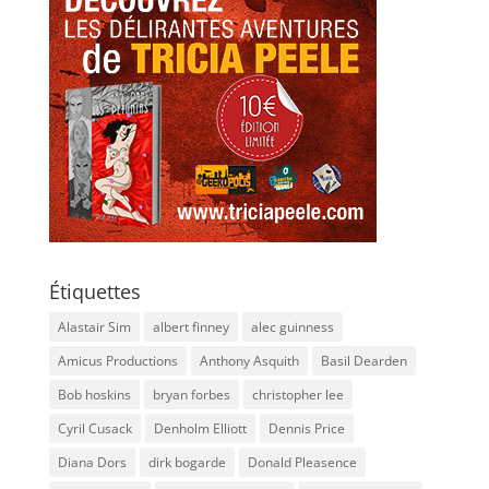
Étiquettes
Alastair Sim
albert finney
alec guinness
Amicus Productions
Anthony Asquith
Basil Dearden
Bob hoskins
bryan forbes
christopher lee
Cyril Cusack
Denholm Elliott
Dennis Price
Diana Dors
dirk bogarde
Donald Pleasence