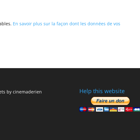
rables.
En savoir plus sur la façon dont les données de vos
Help this website
ts by cinemaderien