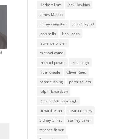
Herbert Lom
Jack Hawkins
James Mason
jimmy sangster
John Gielgud
john mills
Ken Loach
laurence olivier
it
michael caine
michael powell
mike leigh
nigel kneale
Oliver Reed
peter cushing
peter sellers
ralph richardson
Richard Attenborough
richard lester
sean connery
Sidney Gilliat
stanley baker
terence fisher