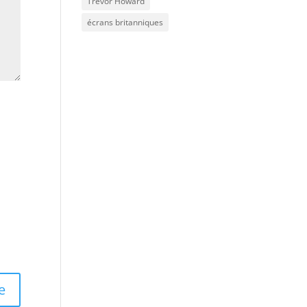
Trevor Howard
écrans britanniques