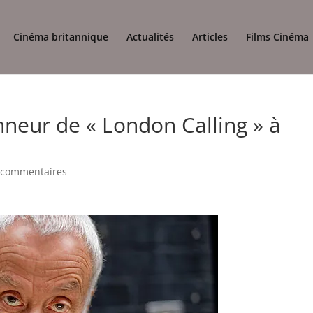
Cinéma britannique
Actualités
Articles
Films Cinéma
nneur de « London Calling » à
 commentaires