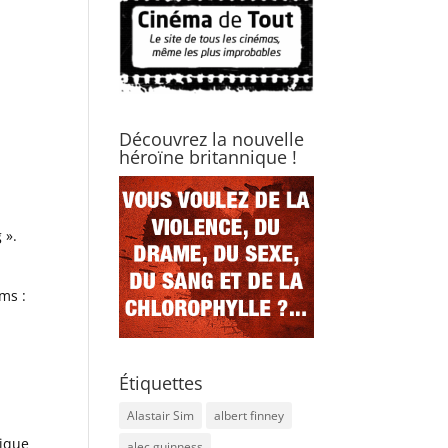
Découvrez la nouvelle
héroïne britannique !
 ».
ms :
Étiquettes
Alastair Sim
albert finney
tique
alec guinness