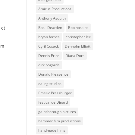
Amicus Productions
Anthony Asquith
Basil Dearden
Bob hoskins
 et
bryan forbes
christopher lee
rum
Cyril Cusack
Denholm Elliott
Dennis Price
Diana Dors
dirk bogarde
Donald Pleasence
ealing studios
Emeric Pressburger
festival de Dinard
gainsborough pictures
hammer film productions
handmade films