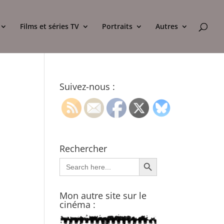
Films et séries TV
Portraits
Autres
Suivez-nous :
Rechercher
Search Button
Search
for:
Mon autre site sur le
cinéma :