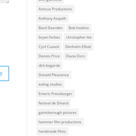
Amicus Productions
Anthony Asquith
Basil Dearden
Bob hoskins
bryan forbes
christopher lee
Cyril Cusack
Denholm Elliott
Dennis Price
Diana Dors
dirk bogarde
Donald Pleasence
ealing studios
Emeric Pressburger
festival de Dinard
gainsborough pictures
hammer film productions
handmade films