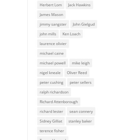
Herbert Lom
Jack Hawkins
James Mason
jimmy sangster
John Gielgud
john mills
Ken Loach
laurence olivier
michael caine
michael powell
mike leigh
nigel kneale
Oliver Reed
peter cushing
peter sellers
ralph richardson
Richard Attenborough
richard lester
sean connery
Sidney Gilliat
stanley baker
terence fisher