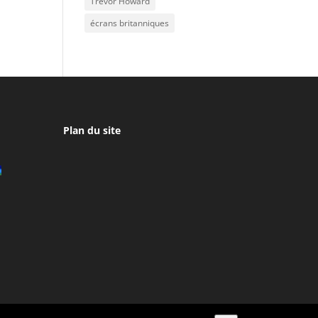
Trevor Howard
écrans britanniques
Plan du site