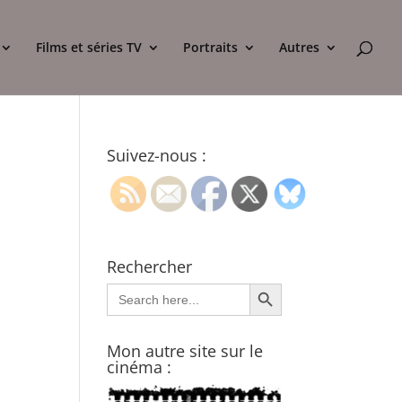
Films et séries TV
Portraits
Autres
Suivez-nous :
Rechercher
Search Button
Search
for:
Mon autre site sur le
cinéma :