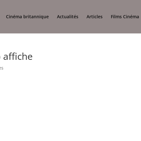
Cinéma britannique
Actualités
Articles
Films Cinéma
 affiche
es