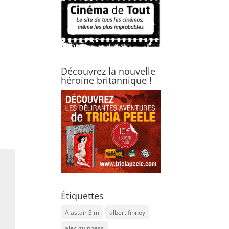
Découvrez la nouvelle
héroïne britannique !
Étiquettes
Alastair Sim
albert finney
alec guinness