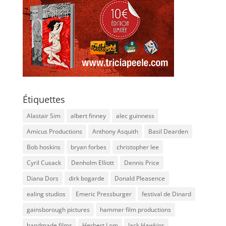
Étiquettes
Alastair Sim
albert finney
alec guinness
Amicus Productions
Anthony Asquith
Basil Dearden
Bob hoskins
bryan forbes
christopher lee
Cyril Cusack
Denholm Elliott
Dennis Price
Diana Dors
dirk bogarde
Donald Pleasence
ealing studios
Emeric Pressburger
festival de Dinard
gainsborough pictures
hammer film productions
handmade films
Herbert Lom
Jack Hawkins