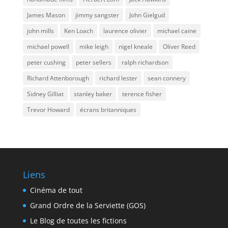
James Mason
jimmy sangster
John Gielgud
john mills
Ken Loach
laurence olivier
michael caine
michael powell
mike leigh
nigel kneale
Oliver Reed
peter cushing
peter sellers
ralph richardson
Richard Attenborough
richard lester
sean connery
Sidney Gilliat
stanley baker
terence fisher
Trevor Howard
écrans britanniques
Liens
Cinéma de tout
Grand Ordre de la Serviette (GOS)
Le Blog de toutes les fictions