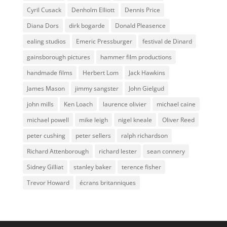
Cyril Cusack
Denholm Elliott
Dennis Price
Diana Dors
dirk bogarde
Donald Pleasence
ealing studios
Emeric Pressburger
festival de Dinard
gainsborough pictures
hammer film productions
handmade films
Herbert Lom
Jack Hawkins
James Mason
jimmy sangster
John Gielgud
john mills
Ken Loach
laurence olivier
michael caine
michael powell
mike leigh
nigel kneale
Oliver Reed
peter cushing
peter sellers
ralph richardson
Richard Attenborough
richard lester
sean connery
Sidney Gilliat
stanley baker
terence fisher
Trevor Howard
écrans britanniques