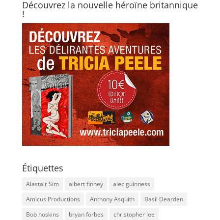
Découvrez la nouvelle héroïne britannique
!
Étiquettes
Alastair Sim
albert finney
alec guinness
Amicus Productions
Anthony Asquith
Basil Dearden
Bob hoskins
bryan forbes
christopher lee