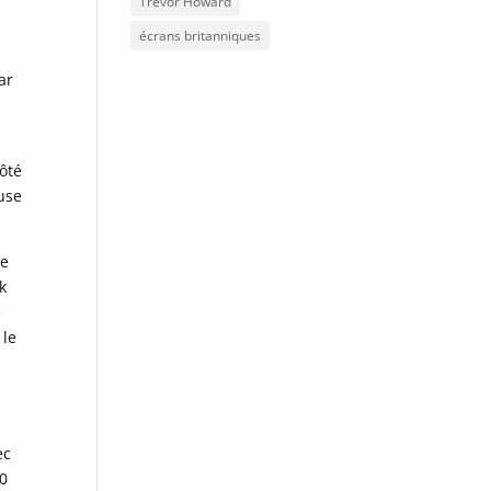
Trevor Howard
écrans britanniques
ar
côté
buse
ne
k
e
 le
ec
40