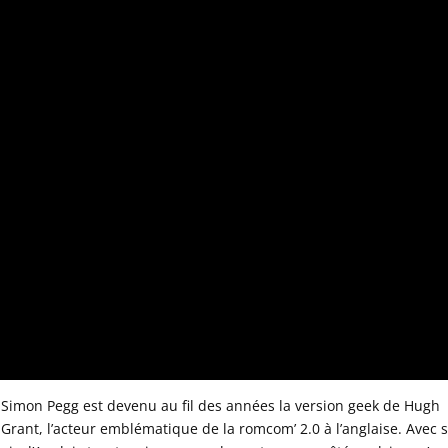
Simon Pegg est devenu au fil des années la version geek de Hugh
Grant, l’acteur emblématique de la romcom’ 2.0 à l’anglaise. Avec 