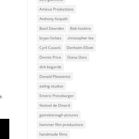
Amicus Productions
Anthony Asquith
Basil Dearden
Bob hoskins
bryan forbes
christopher lee
Cyril Cusack
Denholm Elliott
Dennis Price
Diana Dors
dirk bogarde
Donald Pleasence
ealing studios
Emeric Pressburger
z-
festival de Dinard
gainsborough pictures
hammer film productions
handmade films