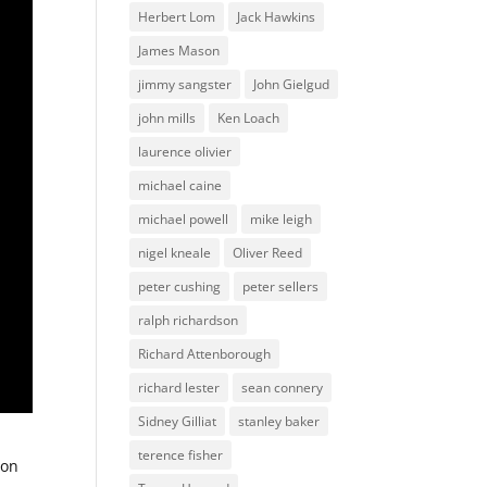
Herbert Lom
Jack Hawkins
James Mason
jimmy sangster
John Gielgud
john mills
Ken Loach
laurence olivier
michael caine
michael powell
mike leigh
nigel kneale
Oliver Reed
peter cushing
peter sellers
ralph richardson
Richard Attenborough
richard lester
sean connery
Sidney Gilliat
stanley baker
terence fisher
son