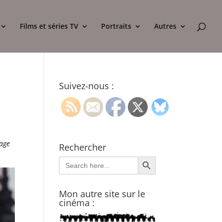
Films et séries TV
Portraits
Autres
Suivez-nous :
nage
Rechercher
Search Button
Search
for:
Mon autre site sur le
cinéma :