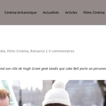
Cinéma britannique
Actualités
Articles
Films Cinéma
die
,
Films Cinéma
,
Romance
|
0 commentaires
nd son rôle de Hugh Grant geek tandis que Lake Bell porte un person