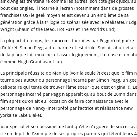
air d’Anglais trentenaire comme les autres, son côté geek jusqu’au
bout des ongles, il incarne à l’écran (notamment dans de grosses
franchises US) le geek moyen et est devenu un emblème de sa
génération grâce à la trilogie co-scénarisée avec le réalisateur Edg
Wright (Shaun of the Dead, Hot Fuzz et The World’s End).
La plupart du temps, les romcoms tournées par Pegg n’ont guère
d’intérêt. Simon Pegg a du charme et est drôle. Son air ahuri et à 
de la plaque fait mouche, et assez logiquement, il en use et en a
(comme Hugh Grant avant lui).
La principale réussite de Man Up (voir la seule ?) c’est que le film 
tourne pas autour du personnage incarné par Simon Pegg, un gee
célibataire qui tente de trouver l’âme soeur (que c’est original !). L
personnage incarné par Pegg n’apparaît qu’au bout de 20mn dans
film après qu’on ait eu l’occasion de faire connaissance avec le
personnage de Nancy (interprété par l’actrice et réalisatrice new
yorkaise Lake Blake).
ur spécial et son pessimisme font qu’elle n’a guère de succès av
aire en dépit de l’exemple de ses propres parents qui fêtent leurs 