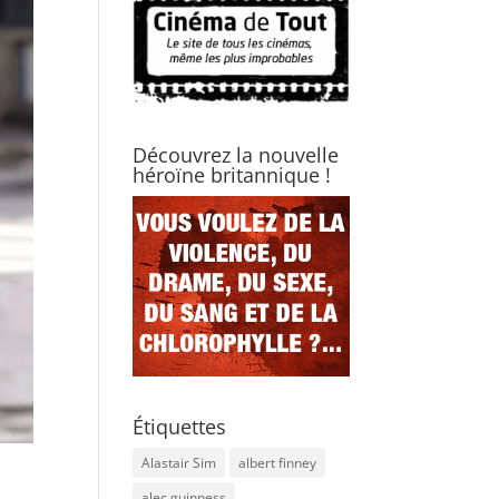
Découvrez la nouvelle
héroïne britannique !
Étiquettes
Alastair Sim
albert finney
alec guinness