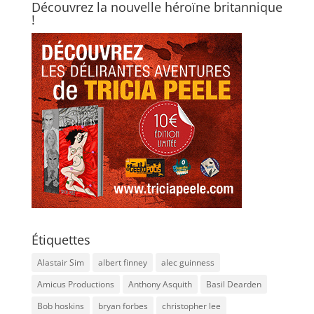
Découvrez la nouvelle héroïne britannique
!
Étiquettes
Alastair Sim
albert finney
alec guinness
Amicus Productions
Anthony Asquith
Basil Dearden
Bob hoskins
bryan forbes
christopher lee