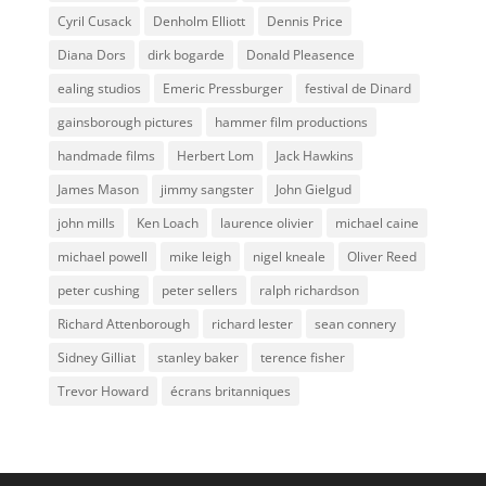
Cyril Cusack
Denholm Elliott
Dennis Price
Diana Dors
dirk bogarde
Donald Pleasence
ealing studios
Emeric Pressburger
festival de Dinard
gainsborough pictures
hammer film productions
handmade films
Herbert Lom
Jack Hawkins
James Mason
jimmy sangster
John Gielgud
john mills
Ken Loach
laurence olivier
michael caine
michael powell
mike leigh
nigel kneale
Oliver Reed
peter cushing
peter sellers
ralph richardson
Richard Attenborough
richard lester
sean connery
Sidney Gilliat
stanley baker
terence fisher
Trevor Howard
écrans britanniques