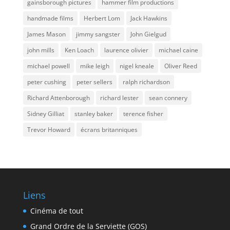
gainsborough pictures
hammer film productions
handmade films
Herbert Lom
Jack Hawkins
James Mason
jimmy sangster
John Gielgud
john mills
Ken Loach
laurence olivier
michael caine
michael powell
mike leigh
nigel kneale
Oliver Reed
peter cushing
peter sellers
ralph richardson
Richard Attenborough
richard lester
sean connery
Sidney Gilliat
stanley baker
terence fisher
Trevor Howard
écrans britanniques
Liens
Cinéma de tout
Grand Ordre de la Serviette (GOS)