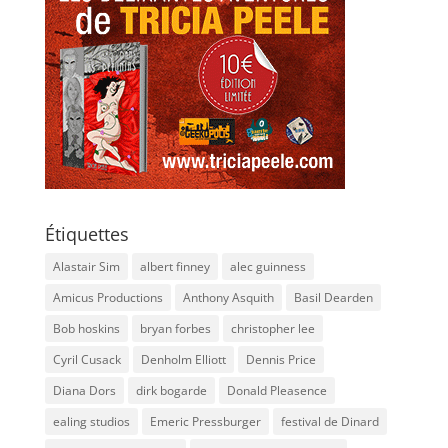
Étiquettes
Alastair Sim
albert finney
alec guinness
Amicus Productions
Anthony Asquith
Basil Dearden
Bob hoskins
bryan forbes
christopher lee
Cyril Cusack
Denholm Elliott
Dennis Price
Diana Dors
dirk bogarde
Donald Pleasence
ealing studios
Emeric Pressburger
festival de Dinard