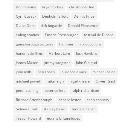
Bob hoskins
bryan forbes
christopher lee
Cyril Cusack
Denholm Elliott
Dennis Price
Diana Dors
dirk bogarde
Donald Pleasence
ealing studios
Emeric Pressburger
festival de Dinard
gainsborough pictures
hammer film productions
handmade films
Herbert Lom
Jack Hawkins
James Mason
jimmy sangster
John Gielgud
john mills
Ken Loach
laurence olivier
michael caine
michael powell
mike leigh
nigel kneale
Oliver Reed
peter cushing
peter sellers
ralph richardson
Richard Attenborough
richard lester
sean connery
Sidney Gilliat
stanley baker
terence fisher
Trevor Howard
écrans britanniques