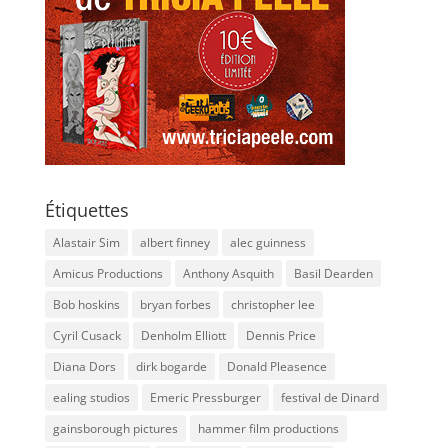
Étiquettes
Alastair Sim
albert finney
alec guinness
Amicus Productions
Anthony Asquith
Basil Dearden
Bob hoskins
bryan forbes
christopher lee
Cyril Cusack
Denholm Elliott
Dennis Price
Diana Dors
dirk bogarde
Donald Pleasence
ealing studios
Emeric Pressburger
festival de Dinard
gainsborough pictures
hammer film productions