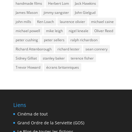
handmade films
Herbert Lom
Jack Hawkins
James Mason
jimmy sangster
John Gielgud
john mills
Ken Loach
laurence olivier
michael caine
michael powell
mike leigh
nigel kneale
Oliver Reed
peter cushing
peter sellers
ralph richardson
Richard Attenborough
richard lester
sean connery
Sidney Gilliat
stanley baker
terence fisher
Trevor Howard
écrans britanniques
Liens
Cinéma de tout
Grand Ordre de la Serviette (GOS)
Le Blog de toutes les fictions