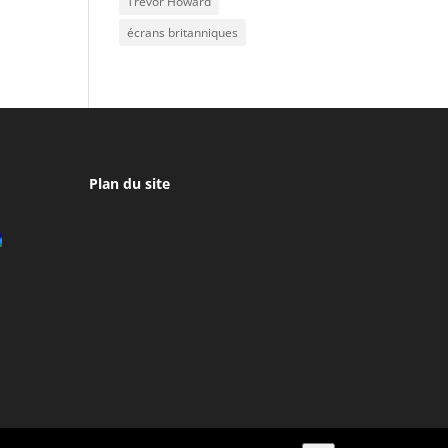
Trevor Howard
écrans britanniques
Plan du site