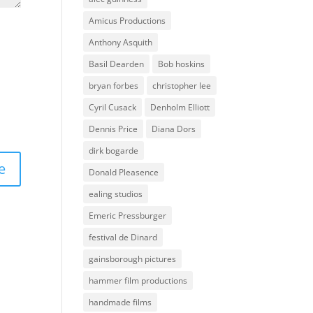
Amicus Productions
Anthony Asquith
Basil Dearden
Bob hoskins
bryan forbes
christopher lee
Cyril Cusack
Denholm Elliott
Dennis Price
Diana Dors
dirk bogarde
Donald Pleasence
ealing studios
Emeric Pressburger
festival de Dinard
gainsborough pictures
hammer film productions
handmade films