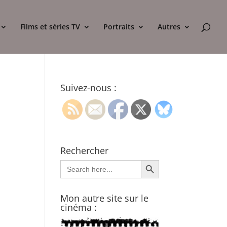
Films et séries TV
Portraits
Autres
Suivez-nous :
Rechercher
Search Button
Search
for:
Mon autre site sur le
cinéma :