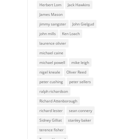
Herbert Lom
Jack Hawkins
James Mason
jimmy sangster
John Gielgud
john mills
Ken Loach
laurence olivier
michael caine
michael powell
mike leigh
nigel kneale
Oliver Reed
peter cushing
peter sellers
ralph richardson
Richard Attenborough
richard lester
sean connery
Sidney Gilliat
stanley baker
terence fisher