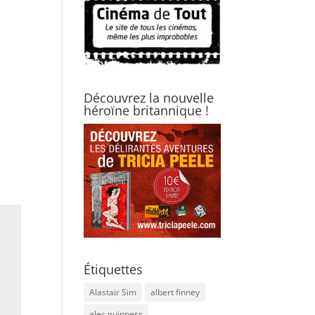
Découvrez la nouvelle
héroïne britannique !
Étiquettes
Alastair Sim
albert finney
alec guinness