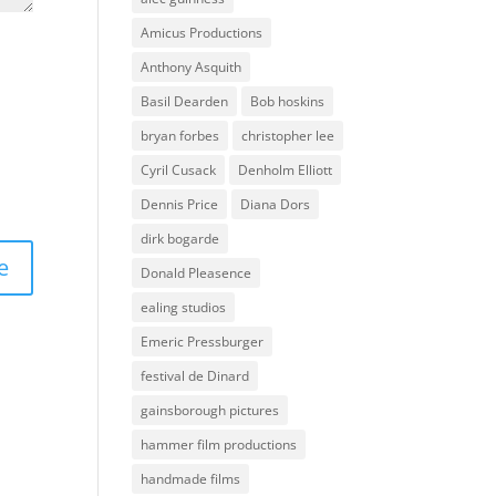
Amicus Productions
Anthony Asquith
Basil Dearden
Bob hoskins
bryan forbes
christopher lee
Cyril Cusack
Denholm Elliott
Dennis Price
Diana Dors
dirk bogarde
Donald Pleasence
ealing studios
Emeric Pressburger
festival de Dinard
gainsborough pictures
hammer film productions
handmade films