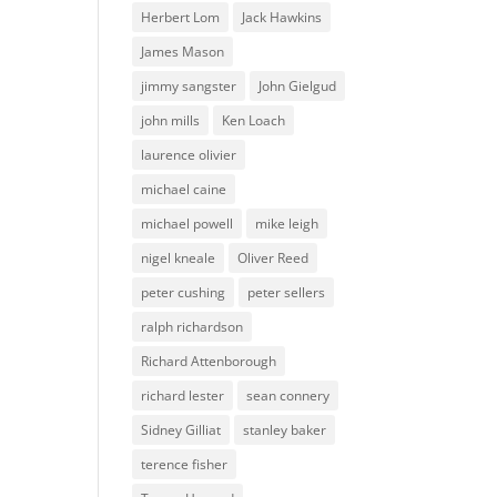
Herbert Lom
Jack Hawkins
James Mason
jimmy sangster
John Gielgud
john mills
Ken Loach
laurence olivier
michael caine
michael powell
mike leigh
nigel kneale
Oliver Reed
peter cushing
peter sellers
ralph richardson
Richard Attenborough
richard lester
sean connery
Sidney Gilliat
stanley baker
terence fisher