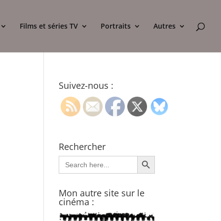
Films et séries TV
Portraits
Autres
Suivez-nous :
Rechercher
Search Button
Search
for:
Mon autre site sur le
cinéma :