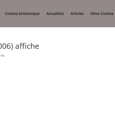
Cinéma britannique
Actualités
Articles
Films Cinéma
06) affiche
res