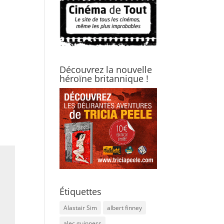
Découvrez la nouvelle
héroïne britannique !
Étiquettes
Alastair Sim
albert finney
alec guinness