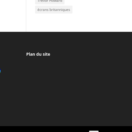
Trevor Howard
écrans britanniques
Plan du site