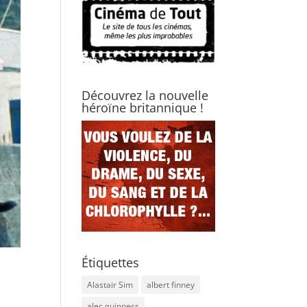
Découvrez la nouvelle
héroïne britannique !
Étiquettes
Alastair Sim
albert finney
alec guinness