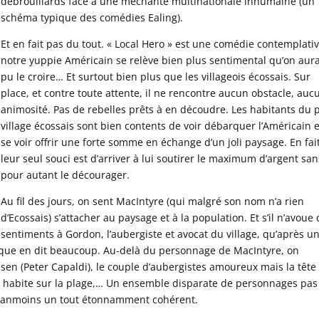
débrouillards face à une méchante multinationale inhumaine (un
schéma typique des comédies Ealing).
Et en fait pas du tout. « Local Hero » est une comédie contemplati
notre yuppie Américain se relève bien plus sentimental qu’on aura
pu le croire… Et surtout bien plus que les villageois écossais. Sur
place, et contre toute attente, il ne rencontre aucun obstacle, auc
animosité. Pas de rebelles prêts à en découdre. Les habitants du p
village écossais sont bien contents de voir débarquer l’Américain 
se voir offrir une forte somme en échange d’un joli paysage. En fai
leur seul souci est d’arriver à lui soutirer le maximum d’argent san
pour autant le décourager.
Au fil des jours, on sent MacIntyre (qui malgré son nom n’a rien
d’Ecossais) s’attacher au paysage et à la population. Et s’il n’avoue 
sentiments à Gordon, l’aubergiste et avocat du village, qu’après u
lique en dit beaucoup. Au-delà du personnage de MacIntyre, on
en (Peter Capaldi), le couple d’aubergistes amoureux mais la tête
qui habite sur la plage,… Un ensemble disparate de personnages pas
 néanmoins un tout étonnamment cohérent.