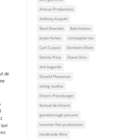
Amicus Productions
Anthony Asquith
Basil Dearden
Bob hoskins
bryan forbes
christopher lee
Cyril Cusack
Denholm Elliott
Dennis Price
Diana Dors
dirk bogarde
ut de
Donald Pleasence
mme
ealing studios
Emeric Pressburger
s
festival de Dinard
l
gainsborough pictures
ez
hammer film productions
 qui
ens
handmade films