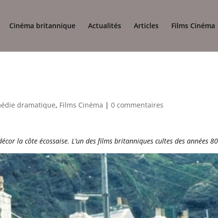
Cinéma britannique
Actualités
Articles
Films Cinéma
édie dramatique
,
Films Cinéma
|
0 commentaires
or la côte écossaise. L’un des films britanniques cultes des années 80