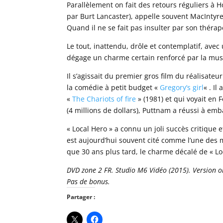
Parallèlement on fait des retours réguliers à 
par Burt Lancaster), appelle souvent MacIntyre
Quand il ne se fait pas insulter par son thérap
Le tout, inattendu, drôle et contemplatif, avec
dégage un charme certain renforcé par la musiq
Il s’agissait du premier gros film du réalisateu
la comédie à petit budget «
Gregory’s girl
« . I
«
The Chariots of fire
» (1981) et qui voyait en 
(4 millions de dollars), Puttnam a réussi à em
« Local Hero » a connu un joli succès critique e
est aujourd’hui souvent cité comme l’une des m
que 30 ans plus tard, le charme décalé de « Lo
DVD zone 2 FR. Studio M6 Vidéo (2015). Version ori
Pas de bonus.
Partager :