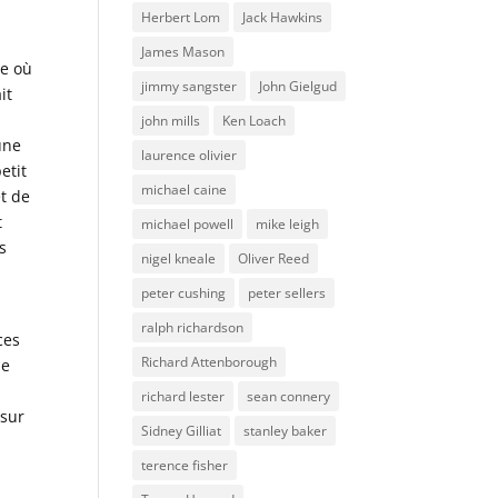
Herbert Lom
Jack Hawkins
James Mason
ve où
jimmy sangster
John Gielgud
it
john mills
Ken Loach
une
laurence olivier
etit
michael caine
et de
t
michael powell
mike leigh
s
nigel kneale
Oliver Reed
peter cushing
peter sellers
ralph richardson
ces
Richard Attenborough
ne
richard lester
sean connery
 sur
Sidney Gilliat
stanley baker
terence fisher