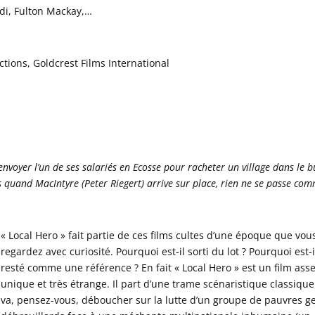
ldi, Fulton Mackay,…
ions, Goldcrest Films International
nvoyer l’un de ses salariés en Ecosse pour racheter un village dans le b
s quand MacIntyre (Peter Riegert) arrive sur place, rien ne se passe co
« Local Hero » fait partie de ces films cultes d’une époque que vou
regardez avec curiosité. Pourquoi est-il sorti du lot ? Pourquoi est-i
resté comme une référence ? En fait « Local Hero » est un film ass
unique et très étrange. Il part d’une trame scénaristique classique
va, pensez-vous, déboucher sur la lutte d’un groupe de pauvres g