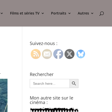
Films et séries TV
Portraits
Autres
Suivez-nous :
.
Rechercher
Search Button
Search
for:
Mon autre site sur le
cinéma :