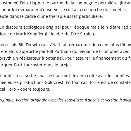
Houston où Felix Happer le patron de la compagnie pétrolière (inca
 pour lui demander d’observer le ciel à la recherche de comètes.
eute dans le cadre d’une thérapie assez particulière.
 un discours écologique original pour l’époque mais loin d’être radic
ue de Mark Knopfler (le leader de Dire Straits).
r écossais Bill Forsyth qui s’était fait remarquer deux ans plus tôt a
l a été alors approché par Bill Puttnam qui venait de triompher avec
Forsyth un réalisateur à potentiel. Pour assurer le financement du f
barquer Burt Lancaster dans le projet.
t public à sa sortie, mais est surtout devenu culte avec les années. 
eilleures productions Goldcrest. En tout cas, force est de constate
cal Hero » opère toujours.
ginale. Version originale avec des sous-titres français et version frança