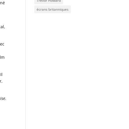
Trevor Howard
rné
écrans britanniques
al,
vec
ilm
Il
r,
ise.