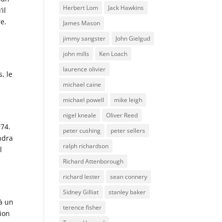
Herbert Lom
Jack Hawkins
il
re.
James Mason
jimmy sangster
John Gielgud
john mills
Ken Loach
laurence olivier
, le
michael caine
michael powell
mike leigh
nigel kneale
Oliver Reed
974.
peter cushing
peter sellers
ndra
ralph richardson
l
Richard Attenborough
richard lester
sean connery
Sidney Gilliat
stanley baker
 à un
terence fisher
ion