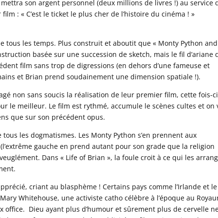
 mettra son argent personnel (deux millions de livres !) au service 
ilm : « C’est le ticket le plus cher de l’histoire du cinéma ! »
de tous les temps. Plus construit et aboutit que « Monty Python and
onstruction basée sur une succession de sketch, mais le fil d’ariane 
cédent film sans trop de digressions (en dehors d’une fameuse et
mains et Brian prend soudainement une dimension spatiale !).
tagé non sans soucis la réalisation de leur premier film, cette fois-c
ur le meilleur. Le film est rythmé, accumule le scènes cultes et on 
ens que sur son précédent opus.
tre tous les dogmatismes. Les Monty Python s’en prennent aux
es (l’extrême gauche en prend autant pour son grade que la religion
aveuglément. Dans « Life of Brian », la foule croit à ce qui les arrang
ment.
récié, criant au blasphème ! Certains pays comme l’Irlande et le
 Mary Whitehouse, une activiste catho célèbre à l’époque au Roya
ox office. Dieu ayant plus d’humour et sûrement plus de cervelle n