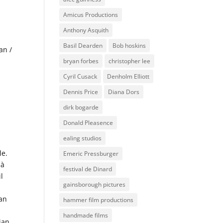
Amicus Productions
Anthony Asquith
Basil Dearden
Bob hoskins
an /
bryan forbes
christopher lee
Cyril Cusack
Denholm Elliott
Dennis Price
Diana Dors
dirk bogarde
Donald Pleasence
ealing studios
le.
Emeric Pressburger
 à
festival de Dinard
il
gainsborough pictures
ian
hammer film productions
handmade films
ian