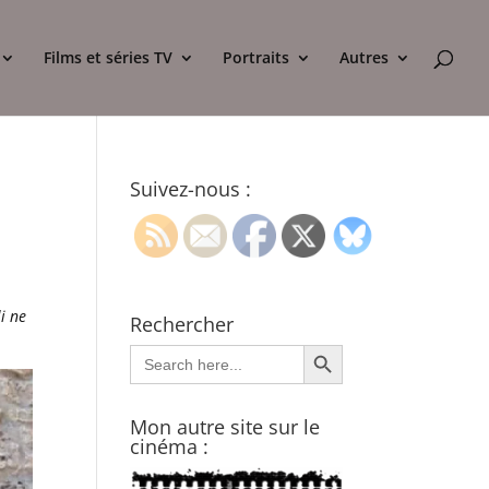
Films et séries TV
Portraits
Autres
Suivez-nous :
i ne
Rechercher
Search Button
Search
for:
Mon autre site sur le
cinéma :