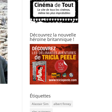
Découvrez la nouvelle
héroïne britannique !
Étiquettes
Alastair Sim
albert finney
alec guinness