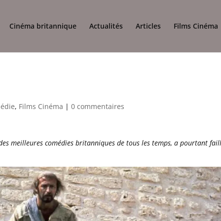
Cinéma britannique
Actualités
Articles
Films Cinéma
édie
,
Films Cinéma
|
0 commentaires
 des meilleures comédies britanniques de tous les temps, a pourtant faill