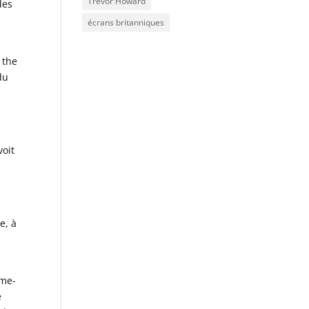
Trevor Howard
des
écrans britanniques
 the
du
i
voit
e, à
ume-
e