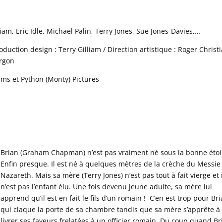
m, Eric Idle, Michael Palin, Terry Jones, Sue Jones-Davies,…
oduction design : Terry Gilliam / Direction artistique : Roger Christi
urgon
ms et Python (Monty) Pictures
Brian (Graham Chapman) n’est pas vraiment né sous la bonne étoi
Enfin presque. Il est né à quelques mètres de la crèche du Messie
Nazareth. Mais sa mère (Terry Jones) n’est pas tout à fait vierge et 
n’est pas l’enfant élu. Une fois devenu jeune adulte, sa mère lui
apprend qu’il est en fait le fils d’un romain ! C’en est trop pour Br
qui claque la porte de sa chambre tandis que sa mère s’apprête à
livrer ses faveurs frelatées à un officier romain. Du coup quand Br