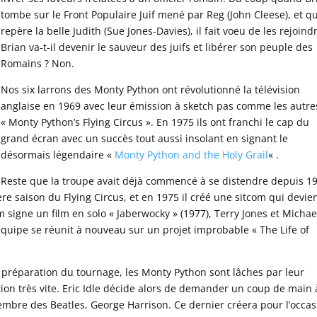
tombe sur le Front Populaire Juif mené par Reg (John Cleese), et qu’
repère la belle Judith (Sue Jones-Davies), il fait voeu de les rejoind
Brian va-t-il devenir le sauveur des juifs et libérer son peuple des
Romains ? Non.
Nos six larrons des Monty Python ont révolutionné la télévision
anglaise en 1969 avec leur émission à sketch pas comme les autres
« Monty Python’s Flying Circus ». En 1975 ils ont franchi le cap du
grand écran avec un succès tout aussi insolant en signant le
désormais légendaire «
Monty Python and the Holy Grail
« .
Reste que la troupe avait déjà commencé à se distendre depuis 1
ère saison du Flying Circus, et en 1975 il créé une sitcom qui devie
m signe un film en solo « Jaberwocky » (1977), Terry Jones et Michae
 équipe se réunit à nouveau sur un projet improbable « The Life of
e préparation du tournage, les Monty Python sont lâches par leur
ution très vite. Eric Idle décide alors de demander un coup de main
mbre des Beatles, George Harrison. Ce dernier créera pour l’occas