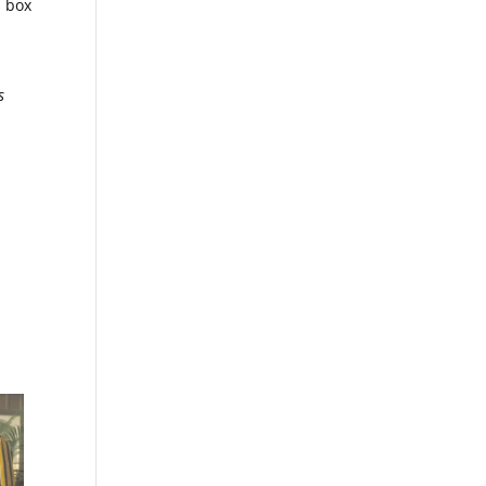
u box
s