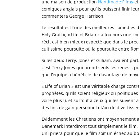
une maison de production
Handmade Films
et
comiques anglais pour qu’ils puissent finir leur f
commentera George Harrison.
Le résultat est l’une des meilleures comédies 
Holy Grail », « Life of Brian » a toujours une c
récit est bien mieux respecté que dans le pré
cultissime poursuite où la poursuite entre Ro
Si les deux Terry, Jones et Gilliam, avaient par
c’est Terry Jones qui prend seuls les rênes… po
que l’équipe a bénéficié de davantage de moy
« Life of Brian » est une véritable charge con
prophètes, qu’ils soient religieux ou politiqu
voire plus !), et surtout à ceux qui les suivent 
des fins de gain personnel et/ou de divertisse
Evidemment les Chrétiens ont moyennement app
Danemark interdiront tout simplement le film.
Uni priera pour que le film soit un échec au b