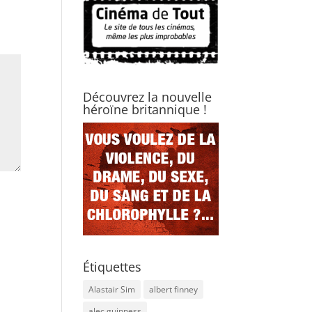
Découvrez la nouvelle
héroïne britannique !
Étiquettes
Alastair Sim
albert finney
alec guinness