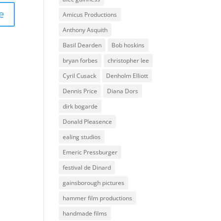
Amicus Productions
Anthony Asquith
Basil Dearden
Bob hoskins
bryan forbes
christopher lee
Cyril Cusack
Denholm Elliott
Dennis Price
Diana Dors
dirk bogarde
Donald Pleasence
ealing studios
Emeric Pressburger
festival de Dinard
gainsborough pictures
hammer film productions
handmade films