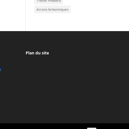
Trevor Howard
écrans britanniques
Plan du site