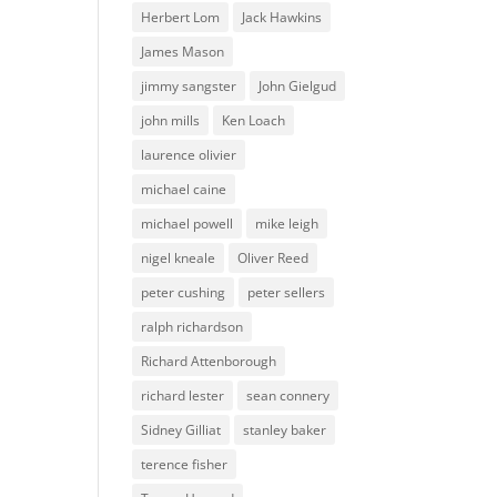
Herbert Lom
Jack Hawkins
James Mason
jimmy sangster
John Gielgud
john mills
Ken Loach
laurence olivier
michael caine
michael powell
mike leigh
nigel kneale
Oliver Reed
peter cushing
peter sellers
ralph richardson
Richard Attenborough
richard lester
sean connery
Sidney Gilliat
stanley baker
terence fisher