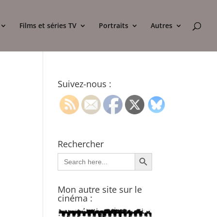
Films et séries TV
Portraits
Autres
Suivez-nous :
Rechercher
Search Button
Search
for:
Mon autre site sur le
cinéma :