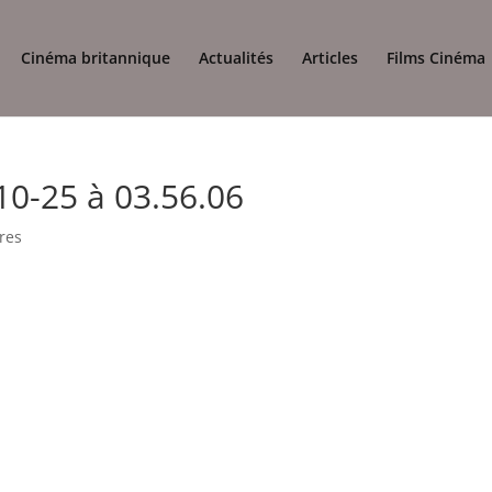
Cinéma britannique
Actualités
Articles
Films Cinéma
10-25 à 03.56.06
res