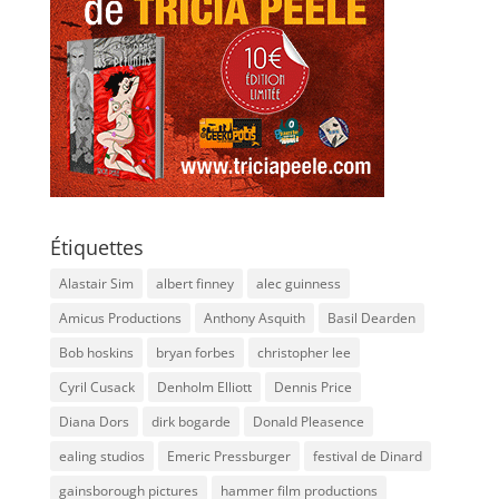
Étiquettes
Alastair Sim
albert finney
alec guinness
Amicus Productions
Anthony Asquith
Basil Dearden
Bob hoskins
bryan forbes
christopher lee
Cyril Cusack
Denholm Elliott
Dennis Price
Diana Dors
dirk bogarde
Donald Pleasence
ealing studios
Emeric Pressburger
festival de Dinard
gainsborough pictures
hammer film productions