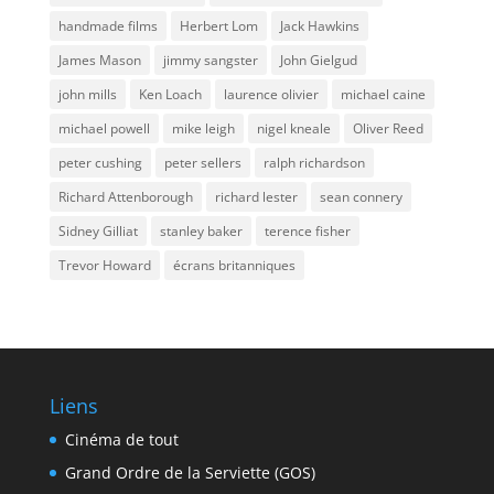
handmade films
Herbert Lom
Jack Hawkins
James Mason
jimmy sangster
John Gielgud
john mills
Ken Loach
laurence olivier
michael caine
michael powell
mike leigh
nigel kneale
Oliver Reed
peter cushing
peter sellers
ralph richardson
Richard Attenborough
richard lester
sean connery
Sidney Gilliat
stanley baker
terence fisher
Trevor Howard
écrans britanniques
Liens
Cinéma de tout
Grand Ordre de la Serviette (GOS)