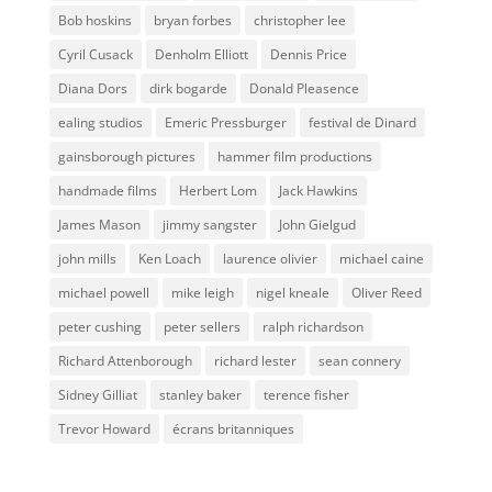
Bob hoskins
bryan forbes
christopher lee
Cyril Cusack
Denholm Elliott
Dennis Price
Diana Dors
dirk bogarde
Donald Pleasence
ealing studios
Emeric Pressburger
festival de Dinard
gainsborough pictures
hammer film productions
handmade films
Herbert Lom
Jack Hawkins
James Mason
jimmy sangster
John Gielgud
john mills
Ken Loach
laurence olivier
michael caine
michael powell
mike leigh
nigel kneale
Oliver Reed
peter cushing
peter sellers
ralph richardson
Richard Attenborough
richard lester
sean connery
Sidney Gilliat
stanley baker
terence fisher
Trevor Howard
écrans britanniques