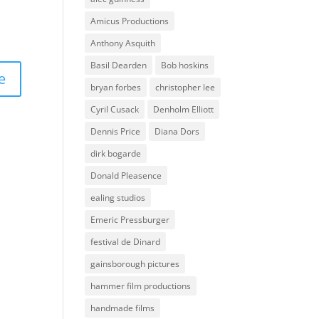
Amicus Productions
Anthony Asquith
Basil Dearden
Bob hoskins
bryan forbes
christopher lee
Cyril Cusack
Denholm Elliott
Dennis Price
Diana Dors
dirk bogarde
Donald Pleasence
ealing studios
Emeric Pressburger
festival de Dinard
gainsborough pictures
hammer film productions
handmade films