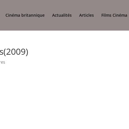
Cinéma britannique
Actualités
Articles
Films Cinéma
s(2009)
res