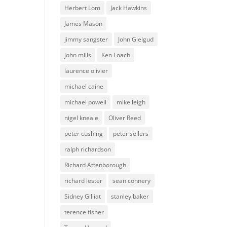
Herbert Lom
Jack Hawkins
James Mason
jimmy sangster
John Gielgud
john mills
Ken Loach
laurence olivier
michael caine
michael powell
mike leigh
nigel kneale
Oliver Reed
peter cushing
peter sellers
ralph richardson
Richard Attenborough
richard lester
sean connery
Sidney Gilliat
stanley baker
terence fisher