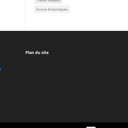
Trevor Howard
écrans britanniques
Plan du site