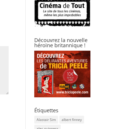
Découvrez la nouvelle
héroïne britannique !
Étiquettes
Alastair Sim
albert finney
alec guinness