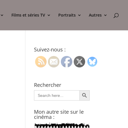
Films et séries TV
Portraits
Autres
Suivez-nous :
Rechercher
Search Button
Search
for:
Mon autre site sur le
cinéma :