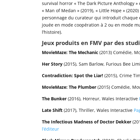
survival horror « The Dark Picture Anthology » q
« Man of Medan » (2019), « Little Hope » (2020) 
personnage du curateur qui introduit chaque ép
jouée en mode coopération à 2 ou en mode mul
l’histoire).
Jeux produits en FMV par des studi
MovieMaze: The Mechanic
(2013) Comédie, M
Her Story
(2015), Sam Barlow, Furious Bee Lim
Contradiction: Spot the Liar!
(2015), Crime Tim
MovieMaze: The Plumber
(2015) Comédie, Mo
The Bunker
(2016), Horreur, Wales Interactive
Late Shift
(2017), Thriller, Wales Interactive
Pag
The Infectious Madness of Doctor Dekker
(201
l’éditeur