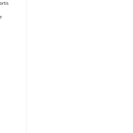
ortis
e