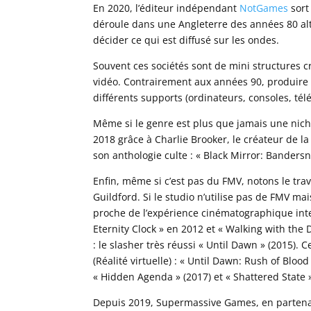
En 2020, l’éditeur indépendant
NotGames
sort
déroule dans une Angleterre des années 80 alt
décider ce qui est diffusé sur les ondes.
Souvent ces sociétés sont de mini structures
vidéo. Contrairement aux années 90, produire un
différents supports (ordinateurs, consoles, tél
Même si le genre est plus que jamais une nich
2018 grâce à Charlie Brooker, le créateur de la 
son anthologie culte : « Black Mirror: Banders
Enfin, même si c’est pas du FMV, notons le tra
Guildford. Si le studio n’utilise pas de FMV ma
proche de l’expérience cinématographique inte
Eternity Clock » en 2012 et « Walking with the 
: le slasher très réussi « Until Dawn » (2015).
(Réalité virtuelle) : « Until Dawn: Rush of Blood
« Hidden Agenda » (2017) et « Shattered State »
Depuis 2019, Supermassive Games, en partenar