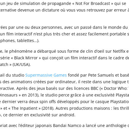
 un jeu de simulation de propagande « Not For Broadcast » qui se
ernative devenue un dictature où vous vous retrouvez par erreur 
 crées par une ou deux personnes, avec un passé dans le monde du
 film interactif n’est plus très cher et assez facilement portable 
éphones, tablettes…).
e, le phénomène a débarqué sous forme de clin d’oeil sur Netlfix 
série « Black Mirror » qui conçoit un film interactif dans le cadre d
natch » (UK/USA).
vail du studio
Supermassive Games
fondé par Pete Samuels et basé
is des animations créées par ordinateur, il reste dans une logique 
ractive. Après des jeux basés sur des licences BBC (« Doctor Who:
Dinosaurs » en 2013), le studio perce grâce à une exclusivité Playst
 Ce dernier verra deux spin offs développés pour le casque Playstati
 » et « The Inpatient » (2018). Autres productions maisons : les thril
, ce dernier en exclusivité sur android.
iat avec l’éditeur japonais Bandai Namco a lancé une anthologie 