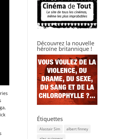
Découvrez la nouvelle
héroïne britannique !
ries
s
ga,
ick
Étiquettes
Alastair Sim
albert finney
s
alec guinness