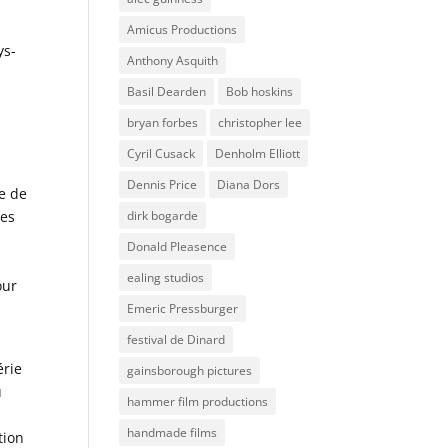
Amicus Productions
ys-
Anthony Asquith
Basil Dearden
Bob hoskins
bryan forbes
christopher lee
Cyril Cusack
Denholm Elliott
Dennis Price
Diana Dors
le de
dirk bogarde
des
Donald Pleasence
ealing studios
our
Emeric Pressburger
festival de Dinard
érie
gainsborough pictures
u
hammer film productions
s
handmade films
tion