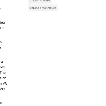
Trevor Howard
écrans britanniques
à
 jeu
sur
en
e
 à
très
 The
ation
on VR
lers
de