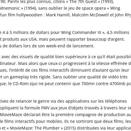
0. Parmi les plus connus, citons « The 7th Guest » (1993),
Mnemonic » (1994), sans oublier le jeu de space opera « Wing
d’un film hollywoodien : Mark Hamill, Malcolm McDowell et John Rh
de 4 à 5 millions de dollars pour Wing Commander III », 4,5 millions
nt produits aux USA, mais peuvent rapporter beaucoup d’argent.
ns de dollars lors de son week-end de lancement.
 avec des visuels de qualité bien supérieure à ce qu’il était possib
nateur. Mais alors que ceux-ci progressent à la vitesse effrénée 
s, l’intérêt de ces films interactifs diminuent d’autant qu’on leur
et un gameplay très rigide. Sans oublier une qualité de vidéo très
oque, le CD-Rom (qui ne peut contenir que 700mn contre 4700mb p
tives de relancer le genre via des applications sur les téléphones
pliquent la formule FMV aux jeux d’objets trouvés à travers leur s
3, MovieMaze déclarait être la première compagnie de production a
 films interactifs pour mobiles. Ils ne sortiront que deux films, le
et « MovieMaze: The Plumber » (2015) distribuées via leur applica