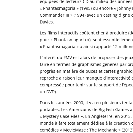
équipées de lecteurs CD au milieu des années 9
« Phantasmagoria » (1995) ou encore « Johnny 
Commander III » (1994) avec un casting digne 
Davies.
Les films interactifs coûtent cher à produire (
pour « Phantasmagoria »), sont essentielleme
« Phantasmagoria » a ainsi rapporté 12 millio
L’intérêt du FMV est alors de proposer des jeux
faire en termes de graphismes générés par ordi
progrès en matière de puces et cartes graphique
reproche à raison leur manque d’interactivité 
compressée pour tenir sur le support de l’ép
un DVD).
Dans les années 2000, il y a eu plusieurs tenta
portables. Les Américains de Big Fish Games ap
« Mystery Case Files ». En Angleterre, en 201
monde à être totalement dédiée à la création de
comédies « MovieMaze : The Mechanic » (2013) 