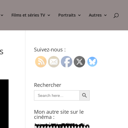
Films et séries TV
Portraits
Autres
s
Suivez-nous :
Rechercher
Search Button
Search
for:
Mon autre site sur le
cinéma :