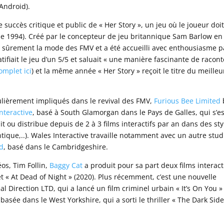
Android).
le succès critique et public de « Her Story », un jeu où le joueur doi
 de 1994). Créé par le concepteur de jeu britannique Sam Barlow en
s sûrement la mode des FMV et a été accueilli avec enthousiasme p
tifiait le jeu d’un 5/5 et saluait « une manière fascinante de racont
complet ici
) et la même année « Her Story » reçoit le titre du meilleu
ulièrement impliqués dans le revival des FMV,
Furious Bee Limited
nteractive
, basé à South Glamorgan dans le Pays de Galles, qui s’es
t ou distribue depuis de 2 à 3 films interactifs par an dans des sty
ntique,..). Wales Interactive travaille notamment avec un autre stud
ed
, basé dans le Cambridgeshire.
os, Tim Follin,
Baggy Cat
a produit pour sa part deux films interact
 et « At Dead of Night » (2020). Plus récemment, c’est une nouvelle
 Direction LTD, qui a lancé un film criminel urbain « It’s On You »
 basée dans le West Yorkshire, qui a sorti le thriller « The Dark Side