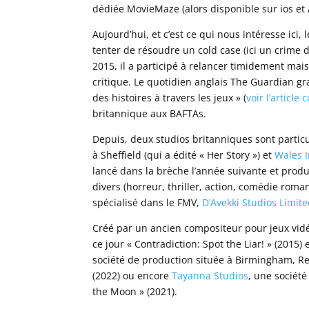
dédiée MovieMaze (alors disponible sur ios et 
Aujourd’hui, et c’est ce qui nous intéresse ici, 
tenter de résoudre un cold case (ici un crime
2015, il a participé à relancer timidement mai
critique. Le quotidien anglais The Guardian gra
des histoires à travers les jeux » (
voir l’article 
britannique aux BAFTAs.
Depuis, deux studios britanniques sont partic
à Sheffield (qui a édité « Her Story ») et
Wales I
lancé dans la brèche l’année suivante et produi
divers (horreur, thriller, action, comédie roma
spécialisé dans le FMV,
D’Avekki Studios Limit
Créé par un ancien compositeur pour jeux vidé
ce jour « Contradiction: Spot the Liar! » (2015)
société de production située à Birmingham, Real
(2022) ou encore
Tayanna Studios
, une société
the Moon » (2021).