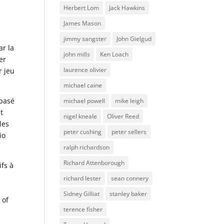
Herbert Lom
Jack Hawkins
James Mason
t
jimmy sangster
John Gielgud
ar la
john mills
Ken Loach
er
laurence olivier
r jeu
michael caine
basé
michael powell
mike leigh
t
nigel kneale
Oliver Reed
les
peter cushing
peter sellers
io
ralph richardson
Richard Attenborough
ifs à
richard lester
sean connery
Sidney Gilliat
stanley baker
 of
terence fisher