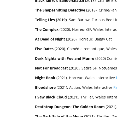
Black Mirror: Bandersnatch
(2018), Charlie Bro
The Shapeshifting Detective
(2018), Crime/Fan
Telling Lies (2019)
, Sam Barlow, Furious Bee L
The Complex
(2020), Horreur/SF, Wales Intera
At Dead of Night
(2020), Horreur, Baggy Cat
Five Dates
(2020), Comédie romantique, Wales 
Dark Nights with Poe and Munro
(2020) Coméd
Not For Broadcast
(2020), Satire SF, NotGame
Night Book
(2021), Horreur, Wales Interactive
Bloodshore
(2021), Action, Wales Interactive
Pa
I Saw Black Cloud
(2021), Thriller, Wales Inter
Deathtrap Dungeon: The Golden Room
(2021)
The Dark Side of the Moon
(2021), Thriller, D