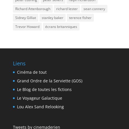
Richard Attenborough
richard lester
sean connery
Sidney Gilliat
stanley baker
terence fisher
Trevor Howard
écrans britanniques
Liens
Cinéma de tout
Grand Ordre de la Serviette (GOS)
Le Blog de toutes les fictions
Le Voyageur Galactique
Lou Alex Sand Relooking
Tweets by cinemaderien