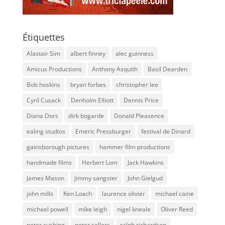
Étiquettes
Alastair Sim
albert finney
alec guinness
Amicus Productions
Anthony Asquith
Basil Dearden
Bob hoskins
bryan forbes
christopher lee
Cyril Cusack
Denholm Elliott
Dennis Price
Diana Dors
dirk bogarde
Donald Pleasence
ealing studios
Emeric Pressburger
festival de Dinard
gainsborough pictures
hammer film productions
handmade films
Herbert Lom
Jack Hawkins
James Mason
jimmy sangster
John Gielgud
john mills
Ken Loach
laurence olivier
michael caine
michael powell
mike leigh
nigel kneale
Oliver Reed
peter cushing
peter sellers
ralph richardson