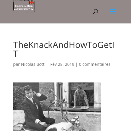
TheKnackAndHowToGetI
T
par
Nicolas Botti
|
Fév 28, 2019
|
0 commentaires