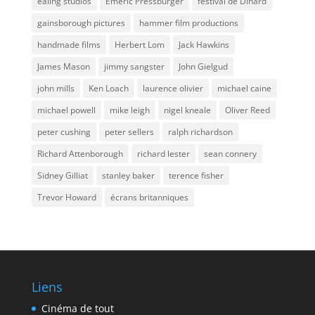
ealing studios
Emeric Pressburger
festival de Dinard
gainsborough pictures
hammer film productions
handmade films
Herbert Lom
Jack Hawkins
James Mason
jimmy sangster
John Gielgud
john mills
Ken Loach
laurence olivier
michael caine
michael powell
mike leigh
nigel kneale
Oliver Reed
peter cushing
peter sellers
ralph richardson
Richard Attenborough
richard lester
sean connery
Sidney Gilliat
stanley baker
terence fisher
Trevor Howard
écrans britanniques
Liens
Cinéma de tout