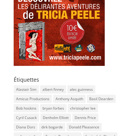
Étiquettes
Alastair Sim
albert finney
alec guinness
Amicus Productions
Anthony Asquith
Basil Dearden
Bob hoskins
bryan forbes
christopher lee
Cyril Cusack
Denholm Elliott
Dennis Price
Diana Dors
dirk bogarde
Donald Pleasence