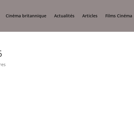
Cinéma britannique
Actualités
Articles
Films Cinéma
6
res