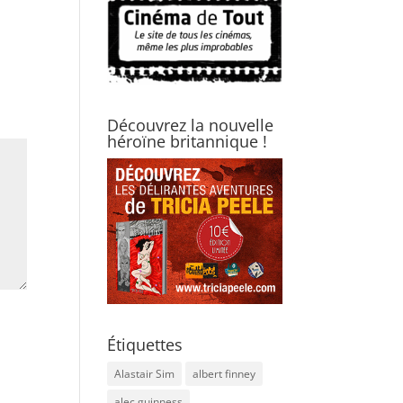
Découvrez la nouvelle
héroïne britannique !
Étiquettes
Alastair Sim
albert finney
alec guinness