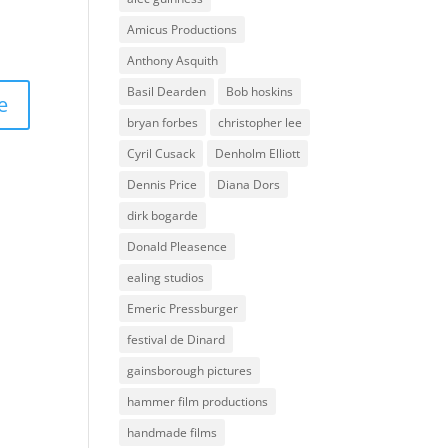
Amicus Productions
Anthony Asquith
Basil Dearden
Bob hoskins
bryan forbes
christopher lee
Cyril Cusack
Denholm Elliott
Dennis Price
Diana Dors
dirk bogarde
Donald Pleasence
ealing studios
Emeric Pressburger
festival de Dinard
gainsborough pictures
hammer film productions
handmade films