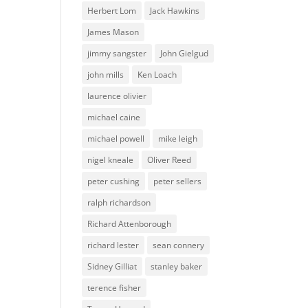
Herbert Lom
Jack Hawkins
James Mason
jimmy sangster
John Gielgud
john mills
Ken Loach
laurence olivier
michael caine
michael powell
mike leigh
nigel kneale
Oliver Reed
peter cushing
peter sellers
ralph richardson
Richard Attenborough
richard lester
sean connery
Sidney Gilliat
stanley baker
terence fisher