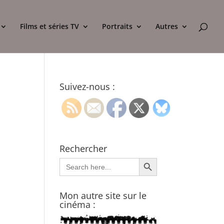
Films et séries TV
Portraits
Autres
Suivez-nous :
Rechercher
Search Button
Search
for:
Mon autre site sur le
cinéma :