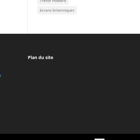
Trevor Howard
écrans britanniques
Plan du site