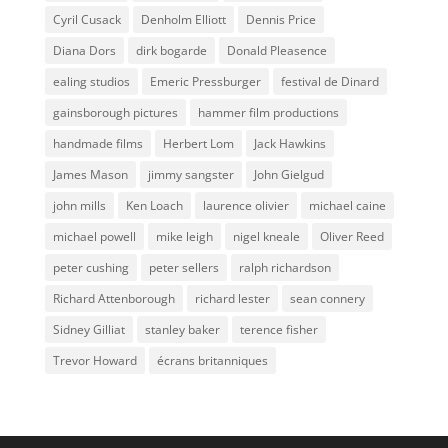
Cyril Cusack
Denholm Elliott
Dennis Price
Diana Dors
dirk bogarde
Donald Pleasence
ealing studios
Emeric Pressburger
festival de Dinard
gainsborough pictures
hammer film productions
handmade films
Herbert Lom
Jack Hawkins
James Mason
jimmy sangster
John Gielgud
john mills
Ken Loach
laurence olivier
michael caine
michael powell
mike leigh
nigel kneale
Oliver Reed
peter cushing
peter sellers
ralph richardson
Richard Attenborough
richard lester
sean connery
Sidney Gilliat
stanley baker
terence fisher
Trevor Howard
écrans britanniques