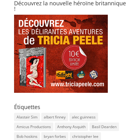
Découvrez la nouvelle héroïne britannique
!
Étiquettes
Alastair Sim
albert finney
alec guinness
Amicus Productions
Anthony Asquith
Basil Dearden
Bob hoskins
bryan forbes
christopher lee